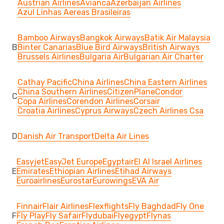
Austrian Airlines
Avianca
Azerbaijan Airlines
Azul Linhas Aereas Brasileiras
Bamboo Airways
Bangkok Airways
Batik Air Malaysia
B
Binter Canarias
Blue Bird Airways
British Airways
Brussels Airlines
Bulgaria Air
Bulgarian Air Charter
Cathay Pacific
China Airlines
China Eastern Airlines
China Southern Airlines
CitizenPlane
Condor
C
Copa Airlines
Corendon Airlines
Corsair
Croatia Airlines
Cyprus Airways
Czech Airlines Csa
D
Danish Air Transport
Delta Air Lines
Easyjet
EasyJet Europe
Egyptair
El Al Israel Airlines
E
Emirates
Ethiopian Airlines
Etihad Airways
Euroairlines
Eurostar
Eurowings
EVA Air
Finnair
Flair Airlines
Flexflights
Fly Baghdad
Fly One
F
Fly Play
Fly Safair
Flydubai
Flyegypt
Flynas