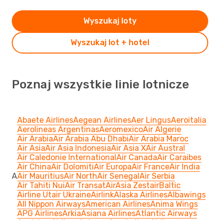
Wyszukaj loty
Wyszukaj lot + hotel
Poznaj wszystkie linie lotnicze
Abaete Airlines
Aegean Airlines
Aer Lingus
Aeroitalia
Aerolineas Argentinas
Aeromexico
Air Algerie
Air Arabia
Air Arabia Abu Dhabi
Air Arabia Maroc
Air Asia
Air Asia Indonesia
Air Asia X
Air Austral
Air Caledonie International
Air Canada
Air Caraibes
Air China
Air Dolomiti
Air Europa
Air France
Air India
A
Air Mauritius
Air North
Air Senegal
Air Serbia
Air Tahiti Nui
Air Transat
AirAsia Zest
airBaltic
Airline Utair Ukraine
Airlink
Alaska Airlines
Albawings
All Nippon Airways
American Airlines
Anima Wings
APG Airlines
Arkia
Asiana Airlines
Atlantic Airways