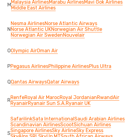
Malaysia Airlines
Marabu Airlines
Mavi Gok Airlines
M
Middle East Airlines
Nesma Airlines
Norse Atlantic Airways
N
Norse Atlantic UK
Norwegian Air Shuttle
Norwegian Air Sweden
Nouvelair
O
Olympic Air
Oman Air
P
Pegasus Airlines
Philippine Airlines
Plus Ultra
Q
Qantas Airways
Qatar Airways
Renfe
Royal Air Maroc
Royal Jordanian
RwandAir
R
Ryanair
Ryanair Sun S.A.
Ryanair UK
Safarilink
Sata International
Saudi Arabian Airlines
Scandinavian Airlines
Scoot
Sichuan Airlines
Singapore Airlines
Sky Airline
Sky Express
S
SkyAlps SRL
SkyUp MT
South African Airways