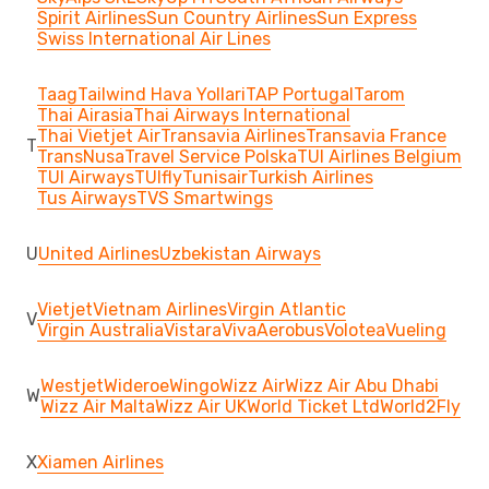
Spirit Airlines
Sun Country Airlines
Sun Express
Swiss International Air Lines
Taag
Tailwind Hava Yollari
TAP Portugal
Tarom
Thai Airasia
Thai Airways International
Thai Vietjet Air
Transavia Airlines
Transavia France
T
TransNusa
Travel Service Polska
TUI Airlines Belgium
TUI Airways
TUIfly
Tunisair
Turkish Airlines
Tus Airways
TVS Smartwings
U
United Airlines
Uzbekistan Airways
Vietjet
Vietnam Airlines
Virgin Atlantic
V
Virgin Australia
Vistara
VivaAerobus
Volotea
Vueling
Westjet
Wideroe
Wingo
Wizz Air
Wizz Air Abu Dhabi
W
Wizz Air Malta
Wizz Air UK
World Ticket Ltd
World2Fly
X
Xiamen Airlines