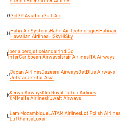
French Bee
Frontier Airlines
G
Gol
GP Aviation
Gulf Air
Hahn Air Systems
Hahn Air Technologies
Hahnair
H
Hawaiian Airlines
HiSky
HiSky
Iberia
Iberojet
Icelandair
IndiGo
I
InterCaribbean Airways
Israir Airlines
ITA Airways
Japan Airlines
Jazeera Airways
JetBlue Airways
J
Jetstar
Jetstar Asia
Kenya Airways
Klm Royal Dutch Airlines
K
KM Malta Airlines
Kuwait Airways
Lam Mozambique
LATAM Airlines
Lot Polish Airlines
L
Lufthansa
Luxair