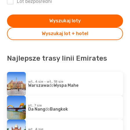
Lot bezpośredni
Wyszukaj loty
Wyszukaj lot + hotel
Najlepsze trasy linii Emirates
wt., 4 sie - wt., 18 sie
Warszawa
do
Wyspa Mahe
pt., 7 sie
Da Nang
do
Bangkok
wt., 4 sie