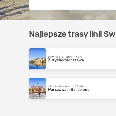
Najlepsze trasy linii Sw
czw., 6 sie - pon., 17 sie
Zurych
do
Warszawa
pt., 14 sie - niedz., 16 sie
Warszawa
do
Barcelona