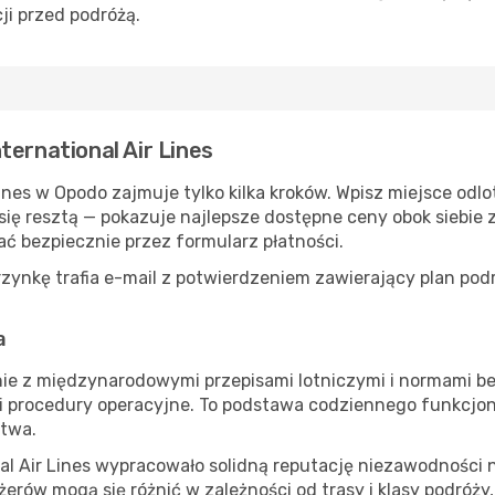
ji przed podróżą.
ternational Air Lines
ines w Opodo zajmuje tylko kilka kroków. Wpisz miejsce odlot
się resztą — pokazuje najlepsze dostępne ceny obok siebie
ać bezpiecznie przez formularz płatności.
zynkę trafia e-mail z potwierdzeniem zawierający plan pod
a
odnie z międzynarodowymi przepisami lotniczymi i normami b
i procedury operacyjne. To podstawa codziennego funkcjonowa
stwa.
nal Air Lines wypracowało solidną reputację niezawodności 
ów mogą się różnić w zależności od trasy i klasy podróży,