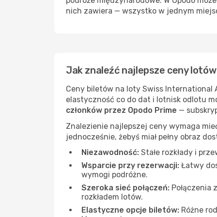
podróże międzynarodowe. W Opodo możesz 
nich zawiera — wszystko w jednym miejs
Jak znaleźć najlepsze ceny lotów 
Ceny biletów na loty Swiss International 
elastyczność co do dat i lotnisk odlotu m
członków przez Opodo Prime
— subskryp
Znalezienie najlepszej ceny wymaga mieć
jednocześnie, żebyś miał pełny obraz dos
Niezawodność:
Stałe rozkłady i prz
Wsparcie przy rezerwacji:
Łatwy dos
wymogi podróżne.
Szeroka sieć połączeń:
Połączenia 
rozkładem lotów.
Elastyczne opcje biletów:
Różne rod