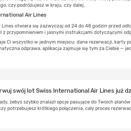
go, czy podróżujesz w kraju, czy dalej.
rnational Air Lines
r Lines otwiera się zazwyczaj od 24 do 48 godzin przed odl
ail z przypomnieniem i jasnymi instrukcjami dotyczącymi o
aje Ci wszystko w jednym miejscu: dane rezerwacji, karty p
atyczna odprawa, aplikacja zajmuje się tym za Ciebie — je
rwuj swój lot Swiss International Air Lines już dz
łady, żebyś szybko znalazł opcje pasujące do Twoich planów
czy potrzebujesz krótkiego połączenia, cały proces rezerwac