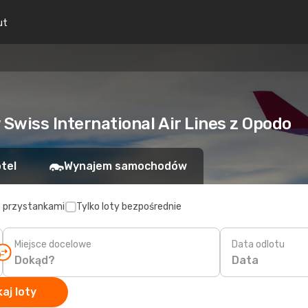
ut
 Swiss International Air Lines z Opodo
tel
Wynajem samochodów
z przystankami
Tylko loty bezpośrednie
Miejsce docelowe
Data odlotu
Data
aj loty