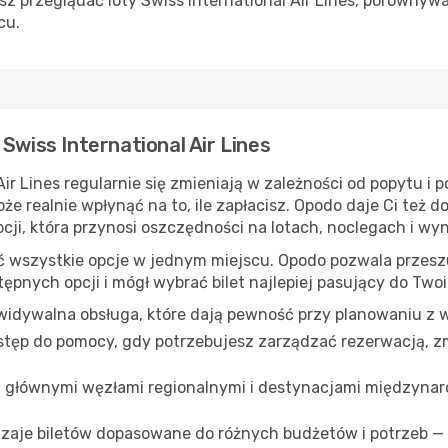
przeglądać loty Swiss International Air Lines, porównywać
cu.
Swiss International Air Lines
Air Lines regularnie się zmieniają w zależności od popytu i
oże realnie wpłynąć na to, ile zapłacisz. Opodo daje Ci też 
cji, która przynosi oszczędności na lotach, noclegach i w
 wszystkie opcje w jednym miejscu. Opodo pozwala przeszuki
tępnych opcji i mógł wybrać bilet najlepiej pasujący do Two
ewidywalna obsługa, które dają pewność przy planowaniu z
tęp do pomocy, gdy potrzebujesz zarządzać rezerwacją, zm
z głównymi węzłami regionalnymi i destynacjami międzyn
zaje biletów dopasowane do różnych budżetów i potrzeb —