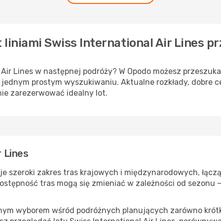
t liniami Swiss International Air Lines p
al Air Lines w następnej podróży? W Opodo możesz przeszuk
 w jednym prostym wyszukiwaniu. Aktualne rozkłady, dobre c
ie zarezerwować idealny lot.
r Lines
guje szeroki zakres tras krajowych i międzynarodowych, łą
dostępność tras mogą się zmieniać w zależności od sezonu 
larnym wyborem wśród podróżnych planujących zarówno krótki