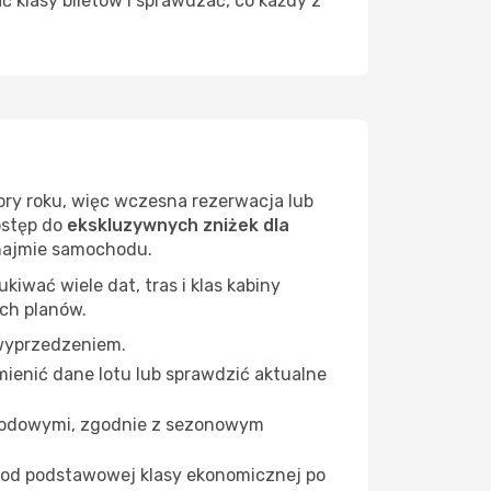
 klasy biletów i sprawdzać, co każdy z
 pory roku, więc wczesna rezerwacja lub
dostęp do
ekskluzywnych zniżek dla
ynajmie samochodu.
wać wiele dat, tras i klas kabiny
ich planów.
 wyprzedzeniem.
ienić dane lotu lub sprawdzić aktualne
arodowymi, zgodnie z sezonowym
 od podstawowej klasy ekonomicznej po