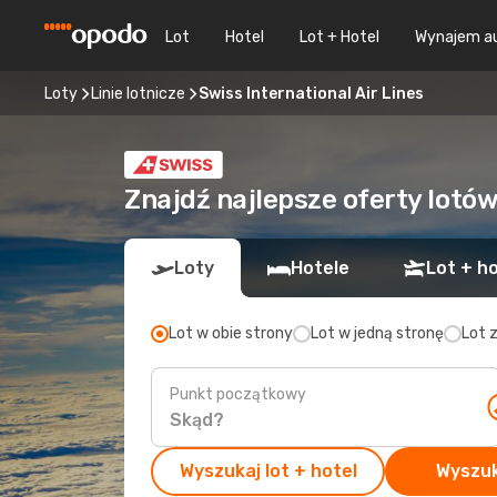
Lot
Hotel
Lot + Hotel
Wynajem a
Loty
Linie lotnicze
Swiss International Air Lines
Znajdź najlepsze oferty lotów
Loty
Hotele
Lot + ho
Lot w obie strony
Lot w jedną stronę
Lot 
Punkt początkowy
Wyszukaj lot + hotel
Wyszuk