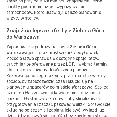
zaraz po przylocie. Na miejscu znajdziecie liczne
punkty gastronomiczne i wypożyczalnie
samochodów, które ułatwiają dalsze planowanie
wizyty w stolicy.
Znajdź najlepsze oferty z Zielona Góra
do Warszawa
Zaplanowanie podróży na trasie
Zielona Góra
–
Warszawa
jest teraz prostsze niż kiedykolwiek.
Możecie łatwo sprawdzić dostępne opcje lotów,
takich jak te oferowane przez
LOT
, i wybrać termin
idealnie dopasowany do Waszych planów.
Rezerwacja noclegu razem z przelotem to świetny
sposób, by zaoszczędzić czas i skupić się na
planowaniu spacerów po mieście
Warszawa
. Stolica
czeka na Was ze swoimi kawiarniami, muzeami i
parkami. Wystarczy kilka chwil, aby sfinalizować
przygotowania i zacząć pakować walizki. Sprawdźcie
aktualne połączenia i zaplanujcie swój wyjazd już
dzisiaj, by cieszyć się podróżą bez zbędnego stresu.