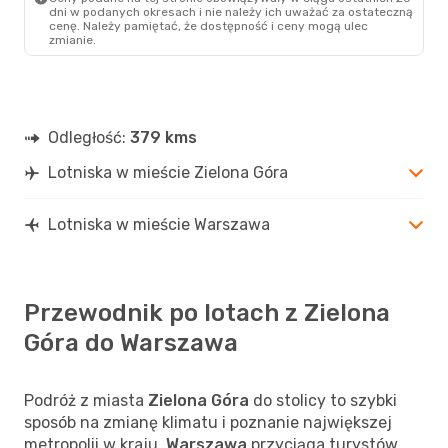
dni w podanych okresach i nie należy ich uważać za ostateczną
cenę. Należy pamiętać, że dostępność i ceny mogą ulec
zmianie.
Odległość:
379 kms
Lotniska w mieście Zielona Góra
Lotniska w mieście Warszawa
Przewodnik po lotach z Zielona
Góra do Warszawa
Podróż z miasta
Zielona Góra
do stolicy to szybki
sposób na zmianę klimatu i poznanie największej
metropolii w kraju.
Warszawa
przyciąga turystów