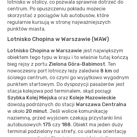
lotnisko w stolicy, co pozwala sprawnie dotrzeć do
centrum. Po opuszczeniu pokładu możecie
skorzystać z pociągów lub autobusów, które
regularnie kursują w stronę najważniejszych
punktów miasta.
Lotnisko Chopina w Warszawie (WAW)
Lotnisko Chopina w Warszawie
jest największym
obiektem tego typu w kraju i to właśnie tutaj kończą
bieg rejsy z portu
Zielona Góra-Babimost
. Ten
nowoczesny port lotniczy leży zaledwie
8 km
od
ścisłego centrum, co czyni go wyjątkowo wygodnym
punktem startowym. Do dyspozycji pasażerów jest
stacja kolejowa pod terminalem, skąd pociągi
Szybka Kolej Miejska
oraz
Koleje Mazowieckie
dowożą podróżnych do stacji
Warszawa Centralna
w około
20 minut
. Jeśli wolicie komunikację
naziemną, przed wyjściem czekają przystanki linii
autobusowych
175
czy
188
. Obiekt ma jeden duży
terminal podzielony na strefy, co ułatwia orientację