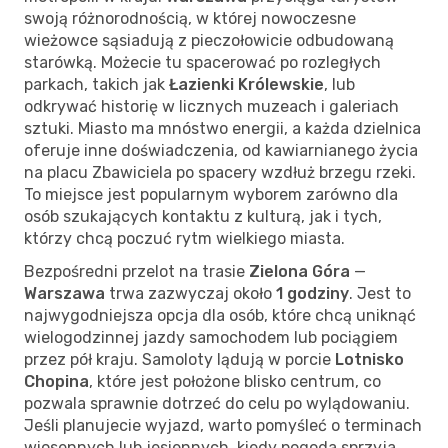
swoją różnorodnością, w której nowoczesne
wieżowce sąsiadują z pieczołowicie odbudowaną
starówką. Możecie tu spacerować po rozległych
parkach, takich jak
Łazienki Królewskie
, lub
odkrywać historię w licznych muzeach i galeriach
sztuki. Miasto ma mnóstwo energii, a każda dzielnica
oferuje inne doświadczenia, od kawiarnianego życia
na placu Zbawiciela po spacery wzdłuż brzegu rzeki.
To miejsce jest popularnym wyborem zarówno dla
osób szukających kontaktu z kulturą, jak i tych,
którzy chcą poczuć rytm wielkiego miasta.
Bezpośredni przelot na trasie
Zielona Góra
—
Warszawa
trwa zazwyczaj około
1 godziny
. Jest to
najwygodniejsza opcja dla osób, które chcą uniknąć
wielogodzinnej jazdy samochodem lub pociągiem
przez pół kraju. Samoloty lądują w porcie
Lotnisko
Chopina
, które jest położone blisko centrum, co
pozwala sprawnie dotrzeć do celu po wylądowaniu.
Jeśli planujecie wyjazd, warto pomyśleć o terminach
wiosennych lub jesiennych, kiedy pogoda sprzyja