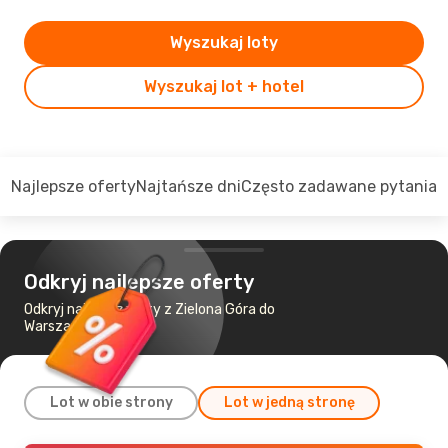
Wyszukaj loty
Wyszukaj lot + hotel
Najlepsze oferty
Najtańsze dni
Często zadawane pytania
Odkryj najlepsze oferty
Odkryj najtańsze loty z Zielona Góra do
Warszawa
Lot w obie strony
Lot w jedną stronę