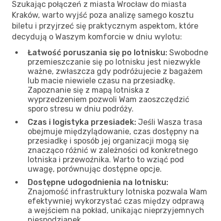
Szukając połączeń z miasta Wrocław do miasta
Kraków, warto wyjść poza analizę samego kosztu
biletu i przyjrzeć się praktycznym aspektom, które
decydują o Waszym komforcie w dniu wylotu:
Łatwość poruszania się po lotnisku:
Swobodne
przemieszczanie się po lotnisku jest niezwykle
ważne, zwłaszcza gdy podróżujecie z bagażem
lub macie niewiele czasu na przesiadkę.
Zapoznanie się z mapą lotniska z
wyprzedzeniem pozwoli Wam zaoszczędzić
sporo stresu w dniu podróży.
Czas i logistyka przesiadek:
Jeśli Wasza trasa
obejmuje międzylądowanie, czas dostępny na
przesiadkę i sposób jej organizacji mogą się
znacząco różnić w zależności od konkretnego
lotniska i przewoźnika. Warto to wziąć pod
uwagę, porównując dostępne opcje.
Dostępne udogodnienia na lotnisku:
Znajomość infrastruktury lotniska pozwala Wam
efektywniej wykorzystać czas między odprawą
a wejściem na pokład, unikając nieprzyjemnych
niespodzianek.