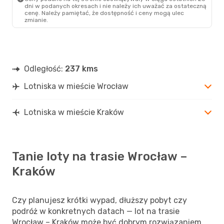
dni w podanych okresach i nie należy ich uważać za ostateczną
cenę. Należy pamiętać, że dostępność i ceny mogą ulec
zmianie.
Odległość:
237 kms
Lotniska w mieście Wrocław
Lotniska w mieście Kraków
Tanie loty na trasie Wrocław –
Kraków
Czy planujesz krótki wypad, dłuższy pobyt czy
podróż w konkretnych datach — lot na trasie
Wrocław – Kraków może być dobrym rozwiązaniem.