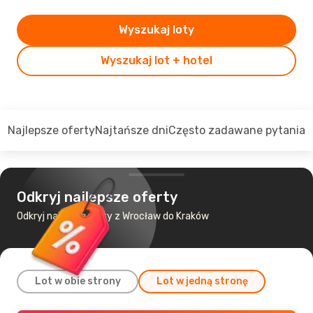
Wyszukaj loty
Wyszukaj lot + hotel
Najlepsze oferty
Najtańsze dni
Często zadawane pytania
Odkryj najlepsze oferty
Odkryj najtańsze loty z Wrocław do Kraków
Lot w obie strony
Lot w jedną stronę