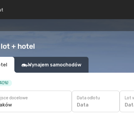
ut
lot + hotel
tel
Wynajem samochodów
 40%!
ejsce docelowe
Data odlotu
Lot 
Data
Dat