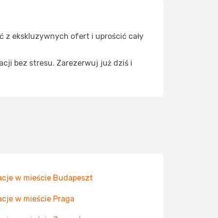
ać z ekskluzywnych ofert i uprościć cały
cji bez stresu. Zarezerwuj już dziś i
cje w mieście Budapeszt
cje w mieście Praga