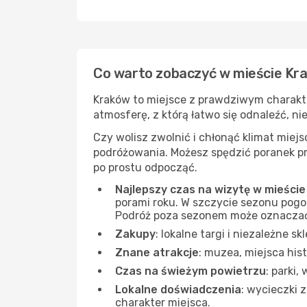
Co warto zobaczyć w mieście Kr
Kraków to miejsce z prawdziwym charakter
atmosferę, z którą łatwo się odnaleźć, ni
Czy wolisz zwolnić i chłonąć klimat mie
podróżowania. Możesz spędzić poranek prz
po prostu odpocząć.
Najlepszy czas na wizytę w mieści
porami roku. W szczycie sezonu pogod
Podróż poza sezonem może oznaczać m
Zakupy
: lokalne targi i niezależne s
Znane atrakcje
: muzea, miejsca his
Czas na świeżym powietrzu
: parki
Lokalne doświadczenia
: wycieczki 
charakter miejsca.