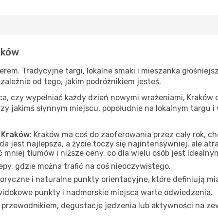
aków
em. Tradycyjne targi, lokalne smaki i mieszanka głośniejsz
ezależnie od tego, jakim podróżnikiem jesteś.
jsca, czy wypełniać każdy dzień nowymi wrażeniami, Kraków
y jakimś słynnym miejscu, popołudnie na lokalnym targu i 
e Kraków
: Kraków ma coś do zaoferowania przez cały rok, ch
a jest najlepsza, a życie toczy się najintensywniej, ale at
niej tłumów i niższe ceny, co dla wielu osób jest idealn
klepy, gdzie można trafić na coś nieoczywistego.
toryczne i naturalne punkty orientacyjne, które definiują mi
, widokowe punkty i nadmorskie miejsca warte odwiedzenia.
z przewodnikiem, degustacje jedzenia lub aktywności na ze