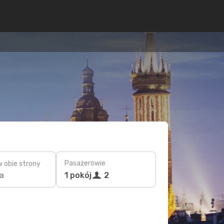
Pasażerowie
w obie strony
a
1 pokój
2