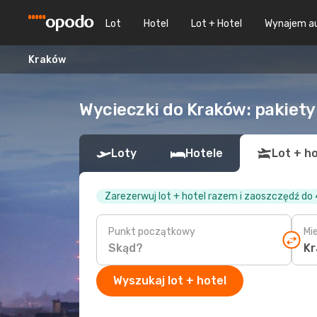
Lot
Hotel
Lot + Hotel
Wynajem a
Kraków
Wycieczki do Kraków: pakiety 
Loty
Hotele
Lot + ho
Zarezerwuj lot + hotel razem i zaoszczędź do
Punkt początkowy
Mi
Wyszukaj lot + hotel