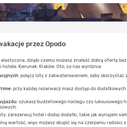
wakacje przez Opodo
i elastyczne, dzięki czemu możesz znaleźć dobrą ofertę be
 hotele. Kierunek: Kraków. Oto, co nas wyróżnia:
acyjnych
: połącz loty z zakwaterowaniem, żeby skorzystać 
Prime
: przy każdej rezerwacji masz dostęp do dodatkowych
wyjazdu
: szukasz budżetowego noclegu czy luksusowego h
nsowych.
loty, zarezerwuj hotel i dodaj dodatki, takie jak wynajem 
ną wartość, więc możesz skupić się na czerpaniu radości z