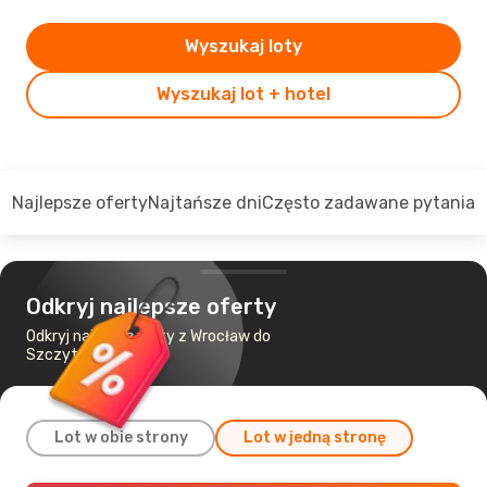
Wyszukaj loty
Wyszukaj lot + hotel
Najlepsze oferty
Najtańsze dni
Często zadawane pytania
Odkryj najlepsze oferty
Odkryj najtańsze loty z Wrocław do
Szczytno
Lot w obie strony
Lot w jedną stronę