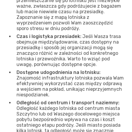
przemieszczanie się po lotnisku jest niezwykle
ważne, zwłaszcza gdy podróżujecie z bagażem
lub macie niewiele czasu na przesiadkę.
Zapoznanie się z mapą lotniska z
wyprzedzeniem pozwoli Wam zaoszczędzić
sporo stresu w dniu podróży.
Czas i logistyka przesiadek:
Jeśli Wasza trasa
obejmuje międzylądowanie, czas dostępny na
przesiadkę i sposób jej organizacji mogą się
znacząco różnić w zależności od konkretnego
lotniska i przewoźnika. Warto to wziąć pod
uwagę, porównując dostępne opcje.
Dostępne udogodnienia na lotnisku:
Znajomość infrastruktury lotniska pozwala Wam
efektywniej wykorzystać czas między odprawą
a wejściem na pokład, unikając nieprzyjemnych
niespodzianek.
Odległość od centrum i transport naziemny:
Odległość każdego lotniska od centrum miasta
Szczytno lub od Waszego docelowego miejsca
pobytu bezpośrednio wpływa na czas i koszt
ostatniego etapu podróży. Jeśli miasto posiada
kilka lotnisk, ta odległość może się znacznie