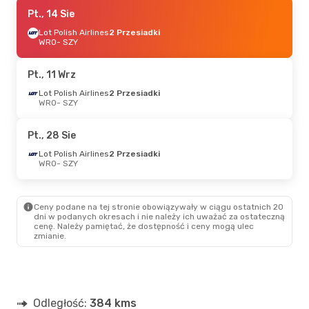
Pt., 14 Sie
Pt., 14 Sie
- Pon., 17 Sie
Lot Polish Airlines
Lot Polish Airlines
2 Przesiadki
2 Przesiadki
WRO
- SZY
WRO
- SZY
Lot Polish Airlines
2 Przesiadki
Pt., 11 Wrz
SZY
- WRO
Lot Polish Airlines
2 Przesiadki
WRO
- SZY
Pt., 28 Sie
Lot Polish Airlines
2 Przesiadki
WRO
- SZY
Ceny podane na tej stronie obowiązywały w ciągu ostatnich 20
dni w podanych okresach i nie należy ich uważać za ostateczną
cenę. Należy pamiętać, że dostępność i ceny mogą ulec
zmianie.
Odległość:
384 kms