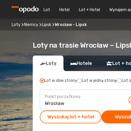
Lot
Hotel
Lot + Hotel
Wynajem a
Loty
Niemcy
Lipsk
Wrocław - Lipsk
Loty na trasie Wrocław – Lips
Loty
Hotele
Lot + ho
Lot w obie strony
Lot w jedną stronę
Lot 
Punkt początkowy
Wyszukaj lot + hotel
Wyszuk