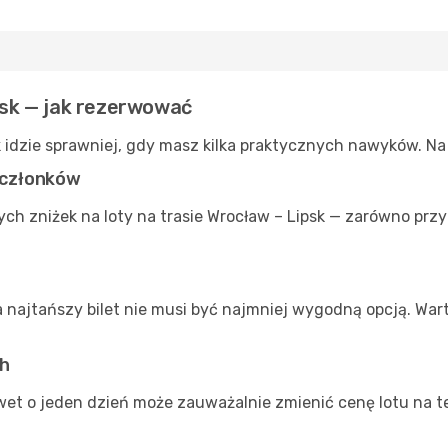
ipsk — jak rezerwować
k idzie sprawniej, gdy masz kilka praktycznych nawyków. N
a członków
ch zniżek na loty na trasie Wrocław – Lipsk — zarówno przy
a najtańszy bilet nie musi być najmniej wygodną opcją. War
ch
et o jeden dzień może zauważalnie zmienić cenę lotu na tej