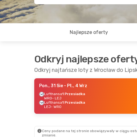
Najlepsze oferty
Odkryj najlepsze ofert
Odkryj najtańsze loty z Wrocław do Lips
Pon., 31 Sie
- Pt., 4 Wrz
Lufthansa
1 Przesiadka
WRO
- LEJ
Lufthansa
1 Przesiadka
LEJ
- WRO
Ceny podane na tej stronie obowiązywały w ciągu osta
zmianie.