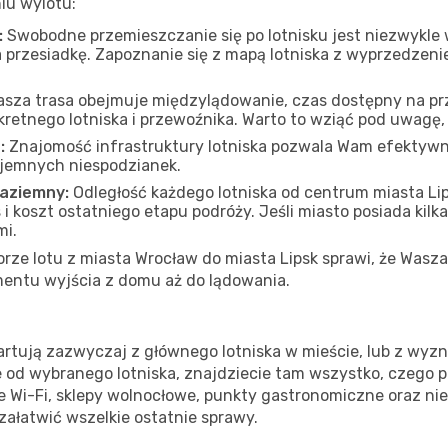
iu wylotu:
:
Swobodne przemieszczanie się po lotnisku jest niezwykle
 przesiadkę. Zapoznanie się z mapą lotniska z wyprzedzen
asza trasa obejmuje międzylądowanie, czas dostępny na prze
kretnego lotniska i przewoźnika. Warto to wziąć pod uwagę
:
Znajomość infrastruktury lotniska pozwala Wam efektywn
yjemnych niespodzianek.
naziemny:
Odległość każdego lotniska od centrum miasta Li
 koszt ostatniego etapu podróży. Jeśli miasto posiada kilka
mi.
e lotu z miasta Wrocław do miasta Lipsk sprawi, że Wasza 
entu wyjścia z domu aż do lądowania.
artują zazwyczaj z głównego lotniska w mieście, lub z wyzn
ie od wybranego lotniska, znajdziecie tam wszystko, czego 
e Wi-Fi, sklepy wolnocłowe, punkty gastronomiczne oraz ni
 załatwić wszelkie ostatnie sprawy.