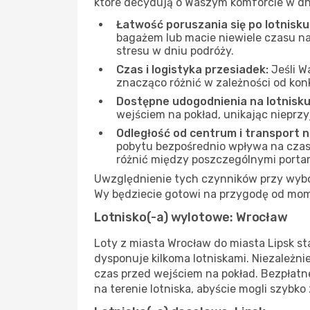
które decydują o Waszym komforcie w dn
Łatwość poruszania się po lotnisku
bagażem lub macie niewiele czasu na
stresu w dniu podróży.
Czas i logistyka przesiadek:
Jeśli W
znacząco różnić w zależności od kon
Dostępne udogodnienia na lotnisku
wejściem na pokład, unikając nieprz
Odległość od centrum i transport 
pobytu bezpośrednio wpływa na czas i
różnić między poszczególnymi porta
Uwzględnienie tych czynników przy wyborz
Wy będziecie gotowi na przygodę od mom
Lotnisko(-a) wylotowe: Wrocław
Loty z miasta Wrocław do miasta Lipsk st
dysponuje kilkoma lotniskami. Niezależn
czas przed wejściem na pokład. Bezpłatn
na terenie lotniska, abyście mogli szybko