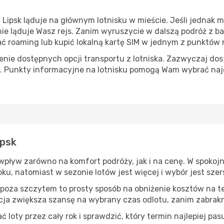
ipsk ląduje na głównym lotnisku w mieście. Jeśli jednak mi
etnie ląduje Wasz rejs. Zanim wyruszycie w dalszą podróż z 
roaming lub kupić lokalną kartę SIM w jednym z punktów na
ie dostępnych opcji transportu z lotniska. Zazwyczaj dost
. Punkty informacyjne na lotnisku pomogą Wam wybrać naj
ipsk
 wpływ zarówno na komfort podróży, jak i na cenę. W spokoj
oku, natomiast w sezonie lotów jest więcej i wybór jest szer
 poza szczytem to prosty sposób na obniżenie kosztów na tej
ja zwiększa szansę na wybrany czas odlotu, zanim zabrakn
oty przez cały rok i sprawdzić, który termin najlepiej pas