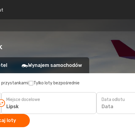
ut
k
tel
Wynajem samochodów
z przystankami
Tylko loty bezpośrednie
Miejsce docelowe
Data odlotu
Data
aj loty