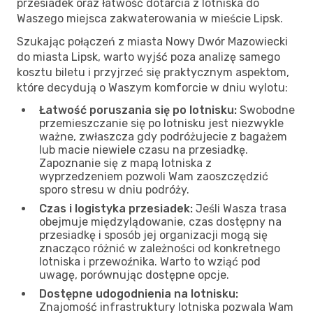
przesiadek oraz łatwość dotarcia z lotniska do
Waszego miejsca zakwaterowania w mieście Lipsk.
Szukając połączeń z miasta Nowy Dwór Mazowiecki
do miasta Lipsk, warto wyjść poza analizę samego
kosztu biletu i przyjrzeć się praktycznym aspektom,
które decydują o Waszym komforcie w dniu wylotu:
Łatwość poruszania się po lotnisku:
Swobodne
przemieszczanie się po lotnisku jest niezwykle
ważne, zwłaszcza gdy podróżujecie z bagażem
lub macie niewiele czasu na przesiadkę.
Zapoznanie się z mapą lotniska z
wyprzedzeniem pozwoli Wam zaoszczędzić
sporo stresu w dniu podróży.
Czas i logistyka przesiadek:
Jeśli Wasza trasa
obejmuje międzylądowanie, czas dostępny na
przesiadkę i sposób jej organizacji mogą się
znacząco różnić w zależności od konkretnego
lotniska i przewoźnika. Warto to wziąć pod
uwagę, porównując dostępne opcje.
Dostępne udogodnienia na lotnisku:
Znajomość infrastruktury lotniska pozwala Wam