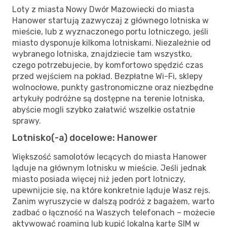
Loty z miasta Nowy Dwór Mazowiecki do miasta
Hanower startują zazwyczaj z głównego lotniska w
mieście, lub z wyznaczonego portu lotniczego, jeśli
miasto dysponuje kilkoma lotniskami. Niezależnie od
wybranego lotniska, znajdziecie tam wszystko,
czego potrzebujecie, by komfortowo spędzić czas
przed wejściem na pokład. Bezpłatne Wi-Fi, sklepy
wolnocłowe, punkty gastronomiczne oraz niezbędne
artykuły podróżne są dostępne na terenie lotniska,
abyście mogli szybko załatwić wszelkie ostatnie
sprawy.
Lotnisko(-a) docelowe: Hanower
Większość samolotów lecących do miasta Hanower
ląduje na głównym lotnisku w mieście. Jeśli jednak
miasto posiada więcej niż jeden port lotniczy,
upewnijcie się, na które konkretnie ląduje Wasz rejs.
Zanim wyruszycie w dalszą podróż z bagażem, warto
zadbać o łączność na Waszych telefonach – możecie
aktywować roaming lub kupić lokalną kartę SIM w