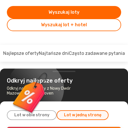
Wyszukaj loty
Wyszukaj lot + hotel
Najlepsze oferty
Najtańsze dni
Często zadawane pytania
Odkryj najlepsze oferty
Odkryj najtańsze loty z Nowy Dwór
Mazowiecki do Eindhoven
Lot w obie strony
Lot w jedną stronę