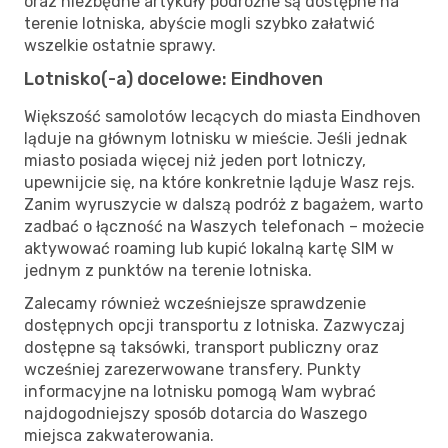
oraz niezbędne artykuły podróżne są dostępne na
terenie lotniska, abyście mogli szybko załatwić
wszelkie ostatnie sprawy.
Lotnisko(-a) docelowe: Eindhoven
Większość samolotów lecących do miasta Eindhoven
ląduje na głównym lotnisku w mieście. Jeśli jednak
miasto posiada więcej niż jeden port lotniczy,
upewnijcie się, na które konkretnie ląduje Wasz rejs.
Zanim wyruszycie w dalszą podróż z bagażem, warto
zadbać o łączność na Waszych telefonach – możecie
aktywować roaming lub kupić lokalną kartę SIM w
jednym z punktów na terenie lotniska.
Zalecamy również wcześniejsze sprawdzenie
dostępnych opcji transportu z lotniska. Zazwyczaj
dostępne są taksówki, transport publiczny oraz
wcześniej zarezerwowane transfery. Punkty
informacyjne na lotnisku pomogą Wam wybrać
najdogodniejszy sposób dotarcia do Waszego
miejsca zakwaterowania.