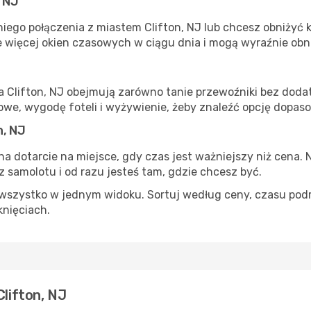
, NJ
iego połączenia z miastem Clifton, NJ lub chcesz obniżyć ko
 więcej okien czasowych w ciągu dnia i mogą wyraźnie obni
a Clifton, NJ obejmują zarówno tanie przewoźniki bez dodatk
e, wygodę foteli i wyżywienie, żeby znaleźć opcję dopas
n, NJ
na dotarcie na miejsce, gdy czas jest ważniejszy niż cena. 
 samolotu i od razu jesteś tam, gdzie chcesz być.
szystko w jednym widoku. Sortuj według ceny, czasu podróży
iknięciach.
Clifton, NJ