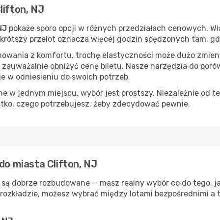
lifton, NJ
NJ
pokaże sporo opcji w różnych przedziałach cenowych. Wła
s, krótszy przelot oznacza więcej godzin spędzonych tam, g
nowania z komfortu, trochę elastyczności może dużo zmieni
 zauważalnie obniżyć cenę biletu. Nasze narzędzia do por
je w odniesieniu do swoich potrzeb.
 w jednym miejscu, wybór jest prostszy. Niezależnie od te
stko, czego potrzebujesz, żeby zdecydować pewnie.
do miasta Clifton, NJ
J są dobrze rozbudowane — masz realny wybór co do tego, ja
rozkładzie, możesz wybrać między lotami bezpośrednimi a t