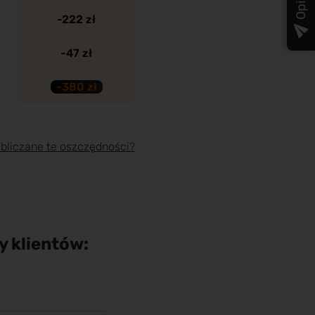
Opinie
-222 zł
-47 zł
-380 zł
obliczane te oszczędności?
y klientów: