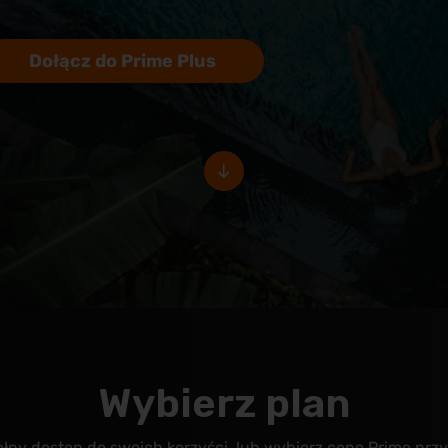
Dołącz do Prime Plus
Wybierz plan
łny dostęp do swoich korzyści, lub wybierz cenę Prime przy