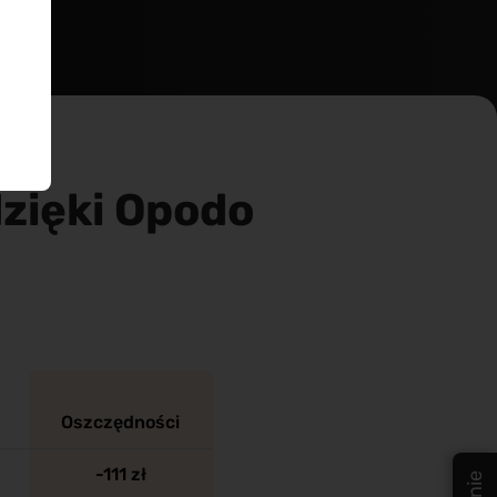
dzięki Opodo
Oszczędności
-111 zł