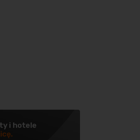
ty i hotele
icę.