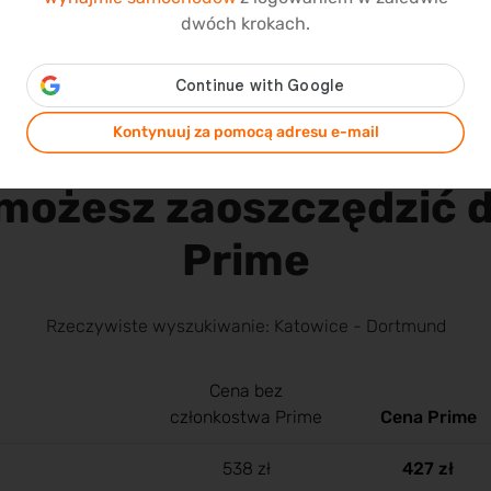
dwóch krokach.
Kontynuuj za pomocą adresu e-mail
 możesz zaoszczędzić 
Prime
Rzeczywiste wyszukiwanie: Katowice - Dortmund
Cena bez
członkostwa Prime
Cena Prime
538 zł
427 zł