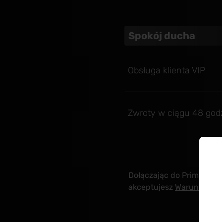
Spokój ducha
Obsługa klienta VIP
Zwroty w ciągu 48 god
Dołączając do Prime, potw
akceptujesz
Warunki ogó