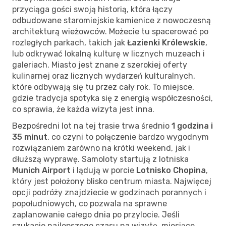
przyciąga gości swoją historią, która łączy
odbudowane staromiejskie kamienice z nowoczesną
architekturą wieżowców. Możecie tu spacerować po
rozległych parkach, takich jak
Łazienki Królewskie
,
lub odkrywać lokalną kulturę w licznych muzeach i
galeriach. Miasto jest znane z szerokiej oferty
kulinarnej oraz licznych wydarzeń kulturalnych,
które odbywają się tu przez cały rok. To miejsce,
gdzie tradycja spotyka się z energią współczesności,
co sprawia, że każda wizyta jest inna.
Bezpośredni lot na tej trasie trwa średnio
1 godzina i
35 minut
, co czyni to połączenie bardzo wygodnym
rozwiązaniem zarówno na krótki weekend, jak i
dłuższą wyprawę. Samoloty startują z lotniska
Munich Airport
i lądują w porcie
Lotnisko Chopina
,
który jest położony blisko centrum miasta. Najwięcej
opcji podróży znajdziecie w godzinach porannych i
popołudniowych, co pozwala na sprawne
zaplanowanie całego dnia po przylocie. Jeśli
szukacie najlepszego czasu na wizytę, miesiące