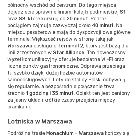
północny wschód od centrum. Do tego miejsca
dojedziecie sprawnie liniami kolejki podmiejskiej
S1
oraz
S8
, które kursują co
20 minut
. Podróż
pociągiem zajmuje zazwyczaj około
40 minut
. Na
miejscu pasażerowie mają do dyspozycji dwa główne
terminale. Większość rejsów w stronę taką jak
Warszawa
obsługuje
Terminal 2
, który jest bazą dla
linii zrzeszonych w
Star Alliance
. Ten nowoczesny
węzeł komunikacyjny oferuje bezpłatne Wi-Fi oraz
liczne punkty gastronomiczne. Odprawa przebiega
tu szybko dzięki dużej liczbie automatów
samoobsługowych. Loty do stolicy Polski odbywają
się regularnie, a bezpośrednie połączenie trwa
średnio
1 godzinę i 35 minut
. Obiekt ten jest ceniony
za jasny układ i krótkie czasy przejścia między
bramkami.
Lotniska w Warszawa
Podróż na trasie
Monachium
–
Warszawa
kończy się