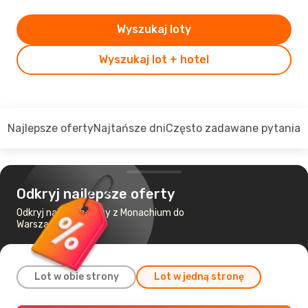
Wyszukaj loty
Wyszukaj lot + hotel
Najlepsze oferty
Najtańsze dni
Często zadawane pytania
Odkryj najlepsze oferty
Odkryj najtańsze loty z Monachium do
Warszawa
Lot w obie strony
Lot w jedną stronę