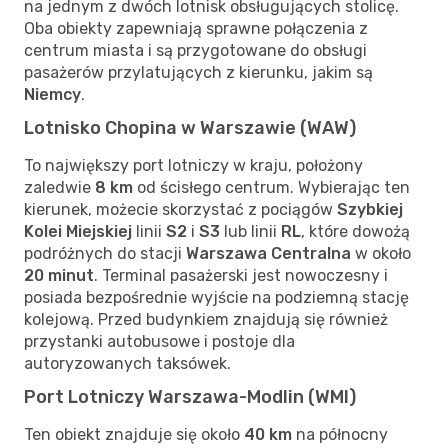
na jednym z dwóch lotnisk obsługujących stolicę.
Oba obiekty zapewniają sprawne połączenia z
centrum miasta i są przygotowane do obsługi
pasażerów przylatujących z kierunku, jakim są
Niemcy
.
Lotnisko Chopina w Warszawie (WAW)
To największy port lotniczy w kraju, położony
zaledwie
8 km
od ścisłego centrum. Wybierając ten
kierunek, możecie skorzystać z pociągów
Szybkiej
Kolei Miejskiej
linii
S2
i
S3
lub linii
RL
, które dowożą
podróżnych do stacji
Warszawa Centralna
w około
20 minut
. Terminal pasażerski jest nowoczesny i
posiada bezpośrednie wyjście na podziemną stację
kolejową. Przed budynkiem znajdują się również
przystanki autobusowe i postoje dla
autoryzowanych taksówek.
Port Lotniczy Warszawa-Modlin (WMI)
Ten obiekt znajduje się około
40 km
na północny