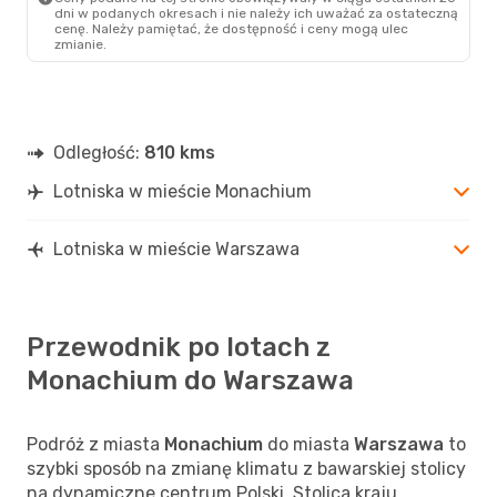
MUC
- WAW
dni w podanych okresach i nie należy ich uważać za ostateczną
Klm Royal Dutch Airlines
cenę. Należy pamiętać, że dostępność i ceny mogą ulec
1 Przesiadka
zmianie.
WAW
- MUC
Odległość:
810 kms
Lotniska w mieście Monachium
Lotniska w mieście Warszawa
Przewodnik po lotach z
Monachium do Warszawa
Podróż z miasta
Monachium
do miasta
Warszawa
to
szybki sposób na zmianę klimatu z bawarskiej stolicy
na dynamiczne centrum Polski. Stolica kraju