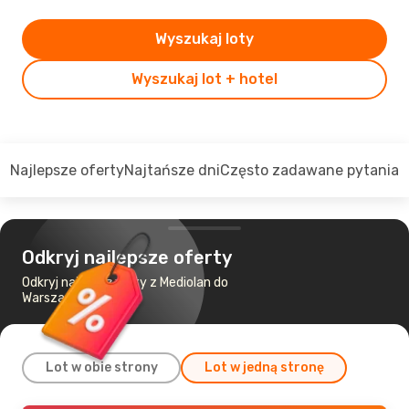
Wyszukaj loty
Wyszukaj lot + hotel
Najlepsze oferty
Najtańsze dni
Często zadawane pytania
Odkryj najlepsze oferty
Odkryj najtańsze loty z Mediolan do
Warszawa
Lot w obie strony
Lot w jedną stronę