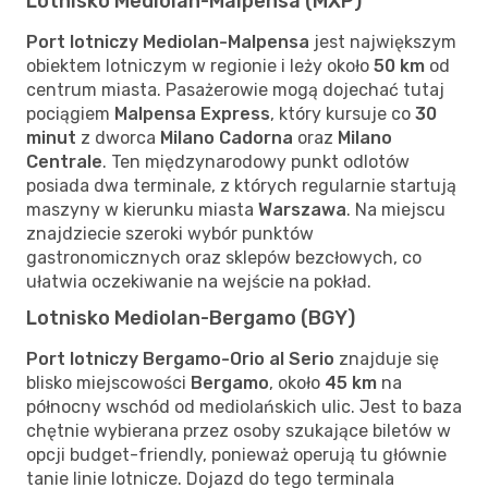
Lotnisko Mediolan-Malpensa (MXP)
Port lotniczy Mediolan-Malpensa
jest największym
obiektem lotniczym w regionie i leży około
50 km
od
centrum miasta. Pasażerowie mogą dojechać tutaj
pociągiem
Malpensa Express
, który kursuje co
30
minut
z dworca
Milano Cadorna
oraz
Milano
Centrale
. Ten międzynarodowy punkt odlotów
posiada dwa terminale, z których regularnie startują
maszyny w kierunku miasta
Warszawa
. Na miejscu
znajdziecie szeroki wybór punktów
gastronomicznych oraz sklepów bezcłowych, co
ułatwia oczekiwanie na wejście na pokład.
Lotnisko Mediolan-Bergamo (BGY)
Port lotniczy Bergamo-Orio al Serio
znajduje się
blisko miejscowości
Bergamo
, około
45 km
na
północny wschód od mediolańskich ulic. Jest to baza
chętnie wybierana przez osoby szukające biletów w
opcji budget-friendly, ponieważ operują tu głównie
tanie linie lotnicze. Dojazd do tego terminala