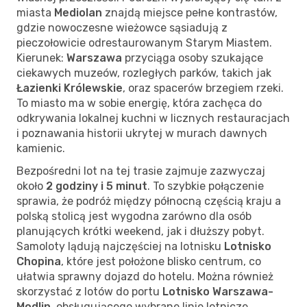
miasta
Mediolan
znajdą miejsce pełne kontrastów,
gdzie nowoczesne wieżowce sąsiadują z
pieczołowicie odrestaurowanym Starym Miastem.
Kierunek:
Warszawa
przyciąga osoby szukające
ciekawych muzeów, rozległych parków, takich jak
Łazienki Królewskie
, oraz spacerów brzegiem rzeki.
To miasto ma w sobie energię, która zachęca do
odkrywania lokalnej kuchni w licznych restauracjach
i poznawania historii ukrytej w murach dawnych
kamienic.
Bezpośredni lot na tej trasie zajmuje zazwyczaj
około
2 godziny i 5 minut
. To szybkie połączenie
sprawia, że podróż między północną częścią kraju a
polską stolicą jest wygodna zarówno dla osób
planujących krótki weekend, jak i dłuższy pobyt.
Samoloty lądują najczęściej na lotnisku
Lotnisko
Chopina
, które jest położone blisko centrum, co
ułatwia sprawny dojazd do hotelu. Można również
skorzystać z lotów do portu
Lotnisko Warszawa-
Modlin
, obsługującego wybrane linie lotnicze.