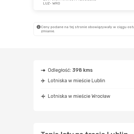
LUZ
- WRO
Pt., 25 Wrz
- Niedz., 27 Wrz
Wt., 25 Si
Lot Polish Airlines
Lot Polis
1 Przesiadka
1 Przesi
Ceny podane na tej stronie obowiązywały w ciągu osta
LUZ
- WRO
LUZ
- WR
zmianie.
Lot Polish Airlines
Lot Polis
1 Przesiadka
1 Przesi
WRO
- LUZ
WRO
- LU
Odległość:
398 kms
Lotniska w mieście Lublin
Lotniska w mieście Wrocław