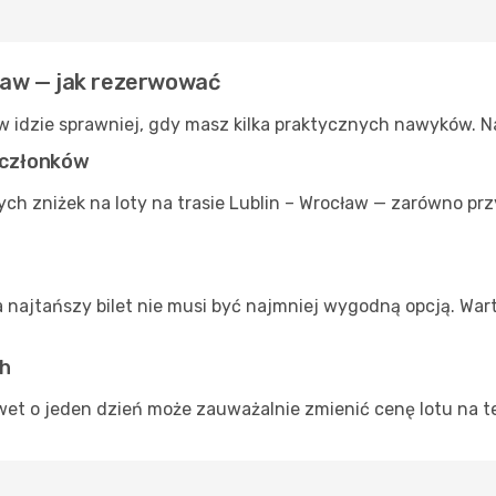
cław — jak rezerwować
aw idzie sprawniej, gdy masz kilka praktycznych nawyków. 
a członków
ch zniżek na loty na trasie Lublin – Wrocław — zarówno pr
a najtańszy bilet nie musi być najmniej wygodną opcją. War
ch
et o jeden dzień może zauważalnie zmienić cenę lotu na tej