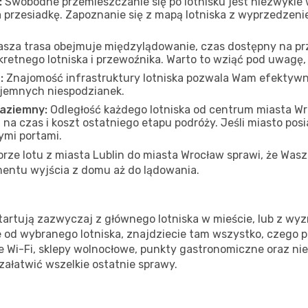
:
Swobodne przemieszczanie się po lotnisku jest niezwykle
 przesiadkę. Zapoznanie się z mapą lotniska z wyprzedzen
asza trasa obejmuje międzylądowanie, czas dostępny na prze
kretnego lotniska i przewoźnika. Warto to wziąć pod uwagę
:
Znajomość infrastruktury lotniska pozwala Wam efektywn
yjemnych niespodzianek.
naziemny:
Odległość każdego lotniska od centrum miasta W
 czas i koszt ostatniego etapu podróży. Jeśli miasto posiad
ymi portami.
ze lotu z miasta Lublin do miasta Wrocław sprawi, że Wasza
entu wyjścia z domu aż do lądowania.
tartują zazwyczaj z głównego lotniska w mieście, lub z wyz
ie od wybranego lotniska, znajdziecie tam wszystko, czego 
e Wi-Fi, sklepy wolnocłowe, punkty gastronomiczne oraz ni
 załatwić wszelkie ostatnie sprawy.