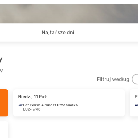
Najtańsze dni
y
aw
Filtruj według
Niedz., 11 Paź
P
Paź
- Śr., 21 Paź
Pt., 9 Paź
- Niedz., 11 
Lot Polish Airlines
1 Przesiadka
LUZ
- WRO
h Airlines
Lot Polish Airlines
adka
1 Przesiadka
O
LUZ
- WRO
h Airlines
Lot Polish Airlines
adka
1 Przesiadka
Z
WRO
- LUZ