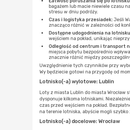
Łatwość poruszania się po lotnisku
bagażem lub macie niewiele czasu na
stresu w dniu podróży.
Czas i logistyka przesiadek:
Jeśli W
znacząco różnić w zależności od kon
Dostępne udogodnienia na lotnisku
wejściem na pokład, unikając nieprz
Odległość od centrum i transport 
miejsca pobytu bezpośrednio wpływa na
znacznie różnić między poszczególn
Uwzględnienie tych czynników przy wybor
Wy będziecie gotowi na przygodę od mom
Lotnisko(-a) wylotowe: Lublin
Loty z miasta Lublin do miasta Wrocław s
dysponuje kilkoma lotniskami. Niezależn
czas przed wejściem na pokład. Bezpłatn
na terenie lotniska, abyście mogli szybko
Lotnisko(-a) docelowe: Wrocław