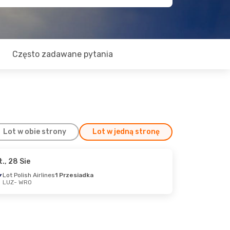
Często zadawane pytania
Lot w obie strony
Lot w jedną stronę
t., 28 Sie
Paź
Lot Polish Airlines
1 Przesiadka
LUZ
- WRO