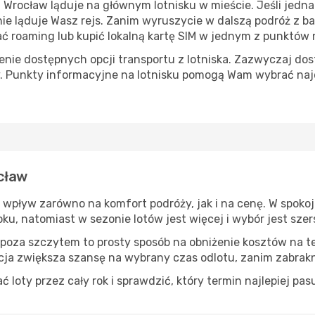
rocław ląduje na głównym lotnisku w mieście. Jeśli jednak
etnie ląduje Wasz rejs. Zanim wyruszycie w dalszą podróż z 
roaming lub kupić lokalną kartę SIM w jednym z punktów na
ie dostępnych opcji transportu z lotniska. Zazwyczaj dost
. Punkty informacyjne na lotnisku pomogą Wam wybrać naj
ocław
a wpływ zarówno na komfort podróży, jak i na cenę. W spoko
oku, natomiast w sezonie lotów jest więcej i wybór jest szer
 poza szczytem to prosty sposób na obniżenie kosztów na tej
ja zwiększa szansę na wybrany czas odlotu, zanim zabrakn
oty przez cały rok i sprawdzić, który termin najlepiej pas