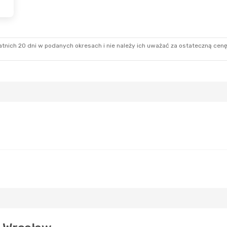
e
- Śr., 26 Sie
h Airlines
adka
tnich 20 dni w podanych okresach i nie należy ich uważać za ostateczną cenę
O
h Airlines
adka
Z