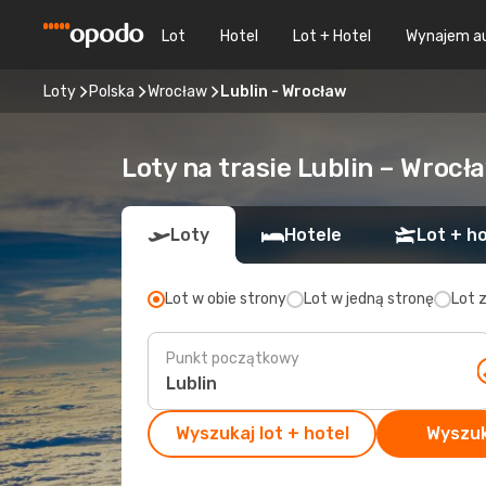
Lot
Hotel
Lot + Hotel
Wynajem a
Loty
Polska
Wrocław
Lublin - Wrocław
Loty na trasie Lublin – Wrocł
Loty
Hotele
Lot + ho
Lot w obie strony
Lot w jedną stronę
Lot 
Punkt początkowy
Wyszukaj lot + hotel
Wyszuk