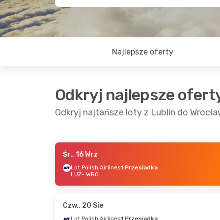
Najlepsze oferty
Odkryj najlepsze ofert
Odkryj najtańsze loty z Lublin do Wrocł
Śr., 16 Wrz
Czw., 20 Sie
- Niedz., 23 Sie
Sob., 17 
Lot Polish Airlines
1 Przesiadka
LUZ
- WRO
Lot Polish Airlines
Lot Polis
1 Przesiadka
1 Przesi
LUZ
- WRO
LUZ
- WR
Lot Polish Airlines
Lot Polis
1 Przesiadka
1 Przesi
Czw., 20 Sie
WRO
- LUZ
WRO
- LU
Lot Polish Airlines
1 Przesiadka