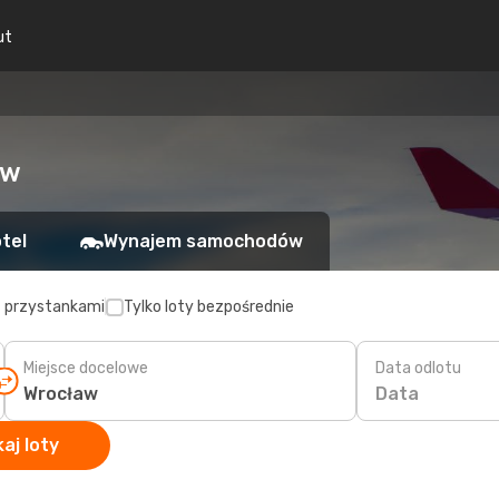
ut
aw
tel
Wynajem samochodów
z przystankami
Tylko loty bezpośrednie
Miejsce docelowe
Data odlotu
Data
aj loty