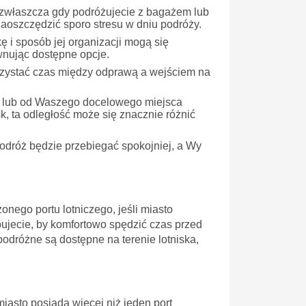
 zwłaszcza gdy podróżujecie z bagażem lub
aoszczędzić sporo stresu w dniu podróży.
 i sposób jej organizacji mogą się
wnując dostępne opcje.
rzystać czas między odprawą a wejściem na
a lub od Waszego docelowego miejsca
sk, ta odległość może się znacznie różnić
odróż będzie przebiegać spokojniej, a Wy
nego portu lotniczego, jeśli miasto
bujecie, by komfortowo spędzić czas przed
odróżne są dostępne na terenie lotniska,
asto posiada więcej niż jeden port