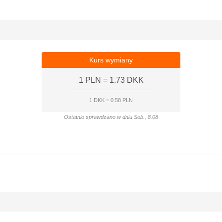
 Sob., 10 Paź
irlines
a
irlines
Kurs wymiany
a
1 PLN = 1.73 DKK
1 DKK = 0.58 PLN
Ostatnio sprawdzano w dniu Sob., 8.08