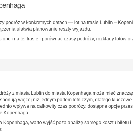
Kopenhaga
 czy podróż w konkretnych datach — lot na trasie Lublin – Kop
czenia ułatwia planowanie reszty wyjazdu.
cji na tej trasie i porównać czasy podróży, rozkłady lotów ora
dróży z miasta Lublin do miasta Kopenhaga może mieć znacząc
sponują więcej niż jednym portem lotniczym, dlatego kluczowe j
rednio wpływa na całkowity czas podróży, dostępne opcje przesi
ie Kopenhaga.
a Kopenhaga, warto wyjść poza analizę samego kosztu biletu i 
u: