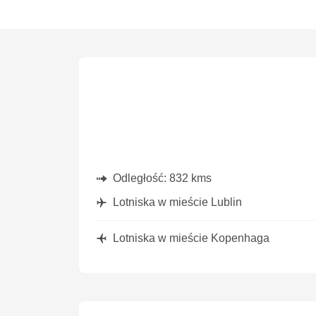
Sob., 26 Wrz
- Wt., 29 Wrz
Sob., 3 Paź
-
Lot Polish Airlines
Lot Polish A
1 Przesiadka
1 Przesiadk
LUZ
- CPH
LUZ
- CPH
Lot Polish Airlines
Lot Polish A
1 Przesiadka
1 Przesiadk
CPH
- LUZ
CPH
- LUZ
Odległość:
832 kms
Lotniska w mieście Lublin
Lotniska w mieście Kopenhaga