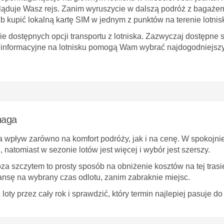
nie ląduje Wasz rejs. Zanim wyruszycie w dalszą podróż z baga
 kupić lokalną kartę SIM w jednym z punktów na terenie lotnis
dostępnych opcji transportu z lotniska. Zazwyczaj dostępne są
y informacyjne na lotnisku pomogą Wam wybrać najdogodniejsz
haga
a wpływ zarówno na komfort podróży, jak i na cenę. W spokojni
, natomiast w sezonie lotów jest więcej i wybór jest szerszy.
za szczytem to prosty sposób na obniżenie kosztów na tej tras
nsę na wybrany czas odlotu, zanim zabraknie miejsc.
y przez cały rok i sprawdzić, który termin najlepiej pasuje d