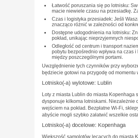
Łatwość poruszania się po lotnisku:
Swo
macie niewiele czasu na przesiadkę. Z
Czas i logistyka przesiadek:
Jeśli Wasza
znacząco różnić w zależności od konkr
Dostępne udogodnienia na lotnisku:
Zna
pokład, unikając nieprzyjemnych niesp
Odległość od centrum i transport nazie
pobytu bezpośrednio wpływa na czas i ko
między poszczególnymi portami.
Uwzględnienie tych czynników przy wyborze
będziecie gotowi na przygodę od momentu 
Lotnisko(-a) wylotowe: Lublin
Loty z miasta Lublin do miasta Kopenhaga st
dysponuje kilkoma lotniskami. Niezależnie 
wejściem na pokład. Bezpłatne Wi-Fi, sklep
abyście mogli szybko załatwić wszelkie osta
Lotnisko(-a) docelowe: Kopenhaga
Większość samolotów lecących do miasta Ko