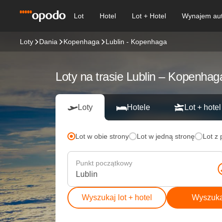
Lot
Hotel
Lot + Hotel
Wynajem au
Loty
Dania
Kopenhaga
Lublin - Kopenhaga
Loty na trasie Lublin – Kopenhag
Loty
Hotele
Lot + hotel
Lot w obie strony
Lot w jedną stronę
Lot z
Punkt początkowy
Wyszukaj lot + hotel
Wyszukaj