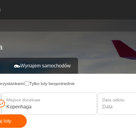
t
a
Wynajem samochodów
 przystankami
Tylko loty bezpośrednie
Miejsce docelowe
Data odlotu
Data
 loty