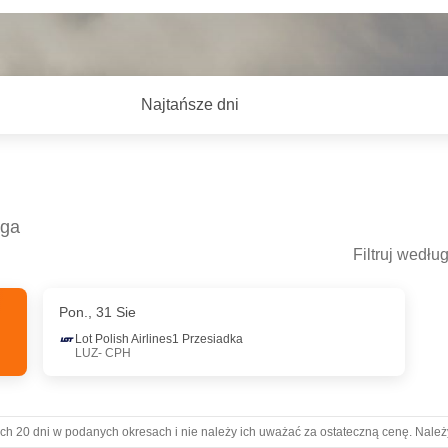
Najtańsze dni
aga
Filtruj wedłu
Pon., 31 Sie
- Pon., 31 Sie
Pon., 7 Wrz
- Sob., 12 Wrz
Lot Polish Airlines
1 Przesiadka
LUZ
- CPH
irlines
Lot Polish Airlines
a
1 Przesiadka
LUZ
- CPH
irlines
Lot Polish Airlines
a
1 Przesiadka
CPH
- LUZ
ch 20 dni w podanych okresach i nie należy ich uważać za ostateczną cenę. Należ