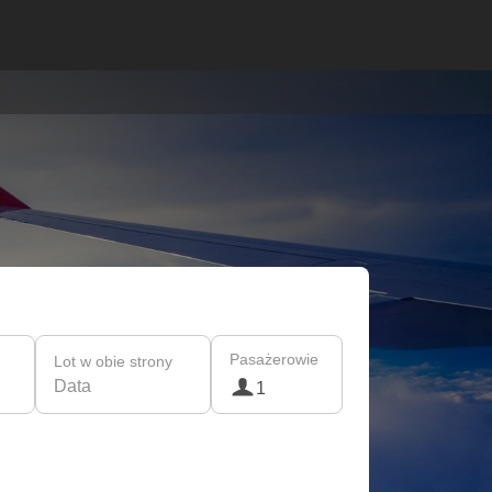
Pasażerowie
Lot w obie strony
Data
1