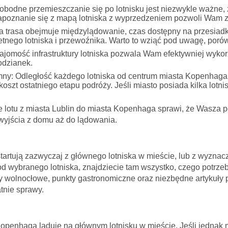
bodne przemieszczanie się po lotnisku jest niezwykle ważne,
apoznanie się z mapą lotniska z wyprzedzeniem pozwoli Wam z
 trasa obejmuje międzylądowanie, czas dostępny na przesiadkę
etnego lotniska i przewoźnika. Warto to wziąć pod uwagę, poró
jomość infrastruktury lotniska pozwala Wam efektywniej wyko
odzianek.
mny:
Odległość każdego lotniska od centrum miasta Kopenhag
szt ostatniego etapu podróży. Jeśli miasto posiada kilka lotni
 lotu z miasta Lublin do miasta Kopenhaga sprawi, że Wasza p
wyjścia z domu aż do lądowania.
artują zazwyczaj z głównego lotniska w mieście, lub z wyznaczo
od wybranego lotniska, znajdziecie tam wszystko, czego potrze
y wolnocłowe, punkty gastronomiczne oraz niezbędne artykuły p
tnie sprawy.
penhaga ląduje na głównym lotnisku w mieście. Jeśli jednak mi