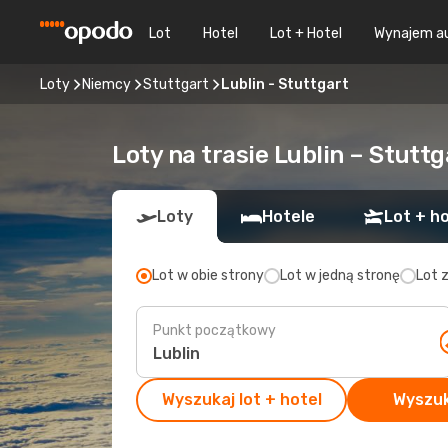
Lot
Hotel
Lot + Hotel
Wynajem a
Loty
Niemcy
Stuttgart
Lublin - Stuttgart
Loty na trasie Lublin – Stuttg
Loty
Hotele
Lot + ho
Lot w obie strony
Lot w jedną stronę
Lot 
Punkt początkowy
Wyszukaj lot + hotel
Wyszuk