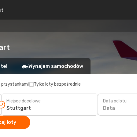
ut
art
tel
Wynajem samochodów
z przystankami
Tylko loty bezpośrednie
Miejsce docelowe
Data odlotu
Data
aj loty