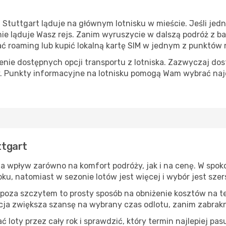
tuttgart ląduje na głównym lotnisku w mieście. Jeśli jedn
etnie ląduje Wasz rejs. Zanim wyruszycie w dalszą podróż z 
roaming lub kupić lokalną kartę SIM w jednym z punktów na
ie dostępnych opcji transportu z lotniska. Zazwyczaj dost
. Punkty informacyjne na lotnisku pomogą Wam wybrać naj
ttgart
 ma wpływ zarówno na komfort podróży, jak i na cenę. W spok
oku, natomiast w sezonie lotów jest więcej i wybór jest szer
 poza szczytem to prosty sposób na obniżenie kosztów na tej
ja zwiększa szansę na wybrany czas odlotu, zanim zabrakn
oty przez cały rok i sprawdzić, który termin najlepiej pas