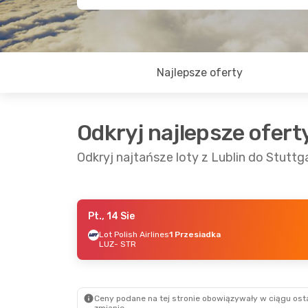
Najlepsze oferty
Odkryj najlepsze ofert
Odkryj najtańsze loty z Lublin do Stuttg
Pt., 14 Sie
Pt., 14 Sie
- Niedz., 16 Sie
Lot Polish Airlines
1 Przesiadka
LUZ
- STR
Lot Polish Airlines
1 Przesiadka
LUZ
- STR
Lot Polish Airlines
1 Przesiadka
STR
- LUZ
Ceny podane na tej stronie obowiązywały w ciągu osta