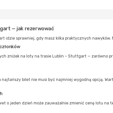
ttgart — jak rezerwować
gart idzie sprawniej, gdy masz kilka praktycznych nawyków.
a członków
ch zniżek na loty na trasie Lublin – Stuttgart — zarówno 
a najtańszy bilet nie musi być najmniej wygodną opcją. War
ch
et o jeden dzień może zauważalnie zmienić cenę lotu na tej