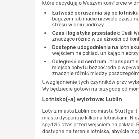
które decydują o Waszym komforcie w dn
Łatwość poruszania się po lotnisku
bagażem lub macie niewiele czasu na
stresu w dniu podróży.
Czas i logistyka przesiadek:
Jeśli W
znacząco różnić w zależności od kon
Dostępne udogodnienia na lotnisku
wejściem na pokład, unikając nieprz
Odległość od centrum i transport 
miejsca pobytu bezpośrednio wpływa na
znacznie różnić między poszczególn
Uwzględnienie tych czynników przy wyborz
Wy będziecie gotowi na przygodę od mom
Lotnisko(-a) wylotowe: Lublin
Loty z miasta Lublin do miasta Stuttgart
miasto dysponuje kilkoma lotniskami. Ni
spędzić czas przed wejściem na pokład. 
dostępne na terenie lotniska, abyście mog