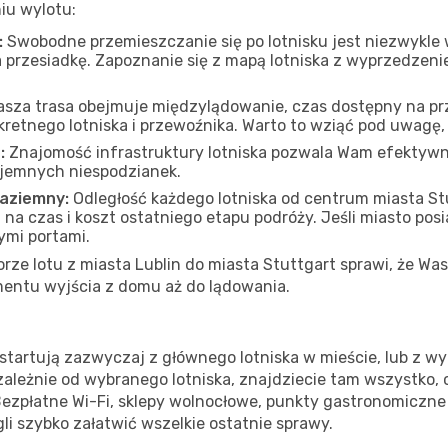
iu wylotu:
:
Swobodne przemieszczanie się po lotnisku jest niezwykle
 przesiadkę. Zapoznanie się z mapą lotniska z wyprzedzen
asza trasa obejmuje międzylądowanie, czas dostępny na prze
kretnego lotniska i przewoźnika. Warto to wziąć pod uwagę
:
Znajomość infrastruktury lotniska pozwala Wam efektywn
yjemnych niespodzianek.
naziemny:
Odległość każdego lotniska od centrum miasta S
 czas i koszt ostatniego etapu podróży. Jeśli miasto posiad
ymi portami.
e lotu z miasta Lublin do miasta Stuttgart sprawi, że Was
entu wyjścia z domu aż do lądowania.
 startują zazwyczaj z głównego lotniska w mieście, lub z wy
ezależnie od wybranego lotniska, znajdziecie tam wszystko,
Bezpłatne Wi-Fi, sklepy wolnocłowe, punkty gastronomiczne
li szybko załatwić wszelkie ostatnie sprawy.