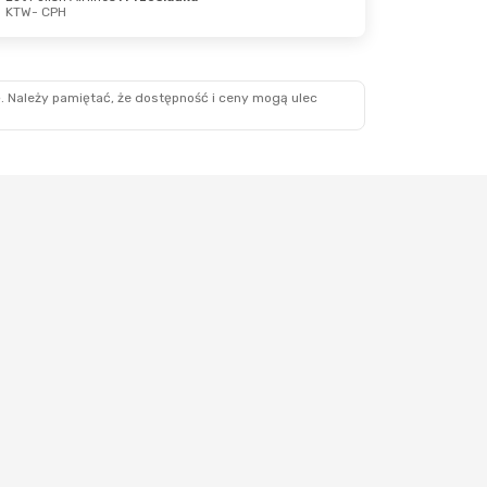
KTW
- CPH
4 Paź
rzesiadka
rzesiadka
. Należy pamiętać, że dostępność i ceny mogą ulec