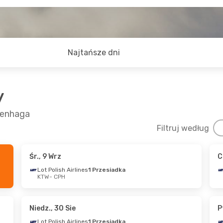
Najtańsze dni
y
penhaga
Filtruj według
Śr., 9 Wrz
C
0 Sie
- Sob., 5 Wrz
Czw., 24 Wrz
- Niedz
Lot Polish Airlines
1 Przesiadka
KTW
- CPH
sh Airlines
1 Przesiadka
Lot Polish Airlines
1 P
PH
KTW
- CPH
sh Airlines
1 Przesiadka
Lot Polish Airlines
1 P
TW
CPH
- KTW
Niedz., 30 Sie
P
Lot Polish Airlines
1 Przesiadka