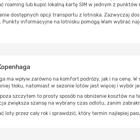
roaming lub kupić lokalną kartę SIM w jednym z punktów na
ie dostępnych opcji transportu z lotniska. Zazwyczaj dost
. Punkty informacyjne na lotnisku pomogą Wam wybrać naj
 Kopenhaga
ga ma wpływ zarówno na komfort podróży, jak i na cenę. W 
niej tłoku, natomiast w sezonie lotów jest więcej i wybór je
 poza szczytem to prosty sposób na obniżenie kosztów na tej
ja zwiększa szansę na wybrany czas odlotu, zanim zabrakn
oty przez cały rok i sprawdzić, który termin najlepiej pas