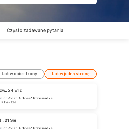
Często zadawane pytania
Lot w obie strony
Lot w jedną stronę
zw., 24 Wrz
., 27 Wrz
Lot Polish Airlines
1 Przesiadka
KTW
- CPH
rzesiadka
rzesiadka
t., 21 Sie
Lot Polish Airlines
1 Przesiadka