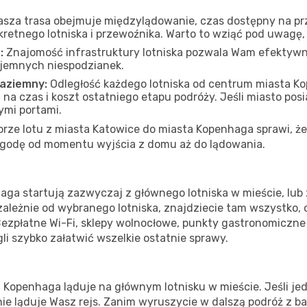
asza trasa obejmuje międzylądowanie, czas dostępny na prze
kretnego lotniska i przewoźnika. Warto to wziąć pod uwagę
:
Znajomość infrastruktury lotniska pozwala Wam efektywn
yjemnych niespodzianek.
naziemny:
Odległość każdego lotniska od centrum miasta K
 czas i koszt ostatniego etapu podróży. Jeśli miasto posiad
ymi portami.
ze lotu z miasta Katowice do miasta Kopenhaga sprawi, że
zygodę od momentu wyjścia z domu aż do lądowania.
ga startują zazwyczaj z głównego lotniska w mieście, lub 
ezależnie od wybranego lotniska, znajdziecie tam wszystko,
Bezpłatne Wi-Fi, sklepy wolnocłowe, punkty gastronomiczne
li szybko załatwić wszelkie ostatnie sprawy.
Kopenhaga ląduje na głównym lotnisku w mieście. Jeśli jed
etnie ląduje Wasz rejs. Zanim wyruszycie w dalszą podróż z 