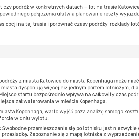
yt czy podróż w konkretnych datach — lot na trasie Katow
powiedniego połączenia ułatwia planowanie reszty wyjazdu
 opcji na tej trasie i porównać czasy podróży, rozkłady lot
podróży z miasta Katowice do miasta Kopenhaga może mieć
e miasta dysponują więcej niż jednym portem lotniczym, dla
Miejsce startu bezpośrednio wpływa na całkowity czas podr
miejsca zakwaterowania w mieście Kopenhaga.
miasta Kopenhaga, warto wyjść poza analizę samego kosztu 
orcie w dniu wylotu:
:
Swobodne przemieszczanie się po lotnisku jest niezwykle
 przesiadkę. Zapoznanie się z mapą lotniska z wyprzedzen