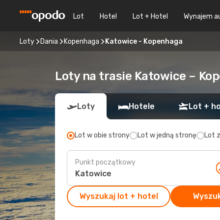
Lot
Hotel
Lot + Hotel
Wynajem a
Loty
Dania
Kopenhaga
Katowice - Kopenhaga
Loty na trasie Katowice – Ko
Loty
Hotele
Lot + ho
Lot w obie strony
Lot w jedną stronę
Lot 
Punkt początkowy
Wyszukaj lot + hotel
Wyszuk