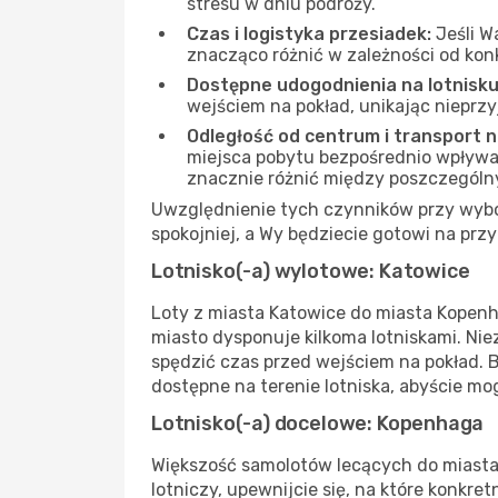
stresu w dniu podróży.
Czas i logistyka przesiadek:
Jeśli W
znacząco różnić w zależności od kon
Dostępne udogodnienia na lotnisku
wejściem na pokład, unikając nieprz
Odległość od centrum i transport 
miejsca pobytu bezpośrednio wpływa na
znacznie różnić między poszczególn
Uwzględnienie tych czynników przy wybor
spokojniej, a Wy będziecie gotowi na pr
Lotnisko(-a) wylotowe: Katowice
Loty z miasta Katowice do miasta Kopenha
miasto dysponuje kilkoma lotniskami. Ni
spędzić czas przed wejściem na pokład. 
dostępne na terenie lotniska, abyście mog
Lotnisko(-a) docelowe: Kopenhaga
Większość samolotów lecących do miasta 
lotniczy, upewnijcie się, na które konkr