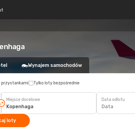
ut
penhaga
tel
Wynajem samochodów
z przystankami
Tylko loty bezpośrednie
Miejsce docelowe
Data odlotu
Data
aj loty