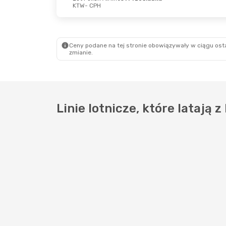
KTW
- CPH
Pon., 7 Wrz
- Pt., 11 Wrz
Czw., 22
Lot Polish Airlines
1 Przesiadka
Lot Poli
KTW
- CPH
KTW
- C
Lot Polish Airlines
1 Przesiadka
Lot Poli
CPH
- KTW
CPH
- K
Ceny podane na tej stronie obowiązywały w ciągu osta
zmianie.
Linie lotnicze, które latają