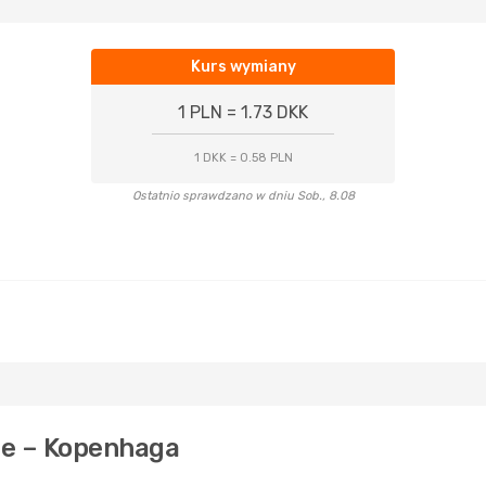
Kurs wymiany
1 PLN = 1.73 DKK
1 DKK = 0.58 PLN
Ostatnio sprawdzano w dniu Sob., 8.08
ice – Kopenhaga