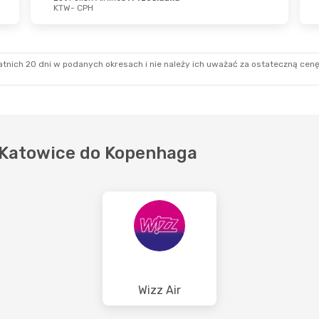
KTW
- CPH
 Paź
- Sob., 24 Paź
Pt., 2 Paź
- Niedz., 
sh Airlines
1 Przesiadka
Lot Polish Airlines
1 P
PH
KTW
- CPH
sh Airlines
1 Przesiadka
Lot Polish Airlines
1 P
TW
CPH
- KTW
tnich 20 dni w podanych okresach i nie należy ich uważać za ostateczną cenę
 z Katowice do Kopenhaga
Wizz Air