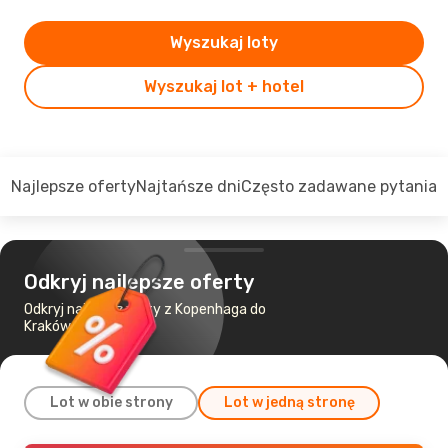
Wyszukaj loty
Wyszukaj lot + hotel
Najlepsze oferty
Najtańsze dni
Często zadawane pytania
Odkryj najlepsze oferty
Odkryj najtańsze loty z Kopenhaga do
Kraków
Lot w obie strony
Lot w jedną stronę