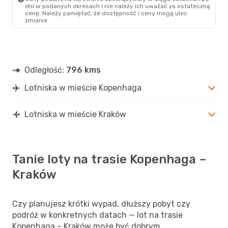
Bezpośredni
dni w podanych okresach i nie należy ich uważać za ostateczną
KRK
- CPH
cenę. Należy pamiętać, że dostępność i ceny mogą ulec
zmianie.
Odległość:
796 kms
Lotniska w mieście Kopenhaga
Lotniska w mieście Kraków
Tanie loty na trasie Kopenhaga –
Kraków
Czy planujesz krótki wypad, dłuższy pobyt czy
podróż w konkretnych datach — lot na trasie
Kopenhaga – Kraków może być dobrym