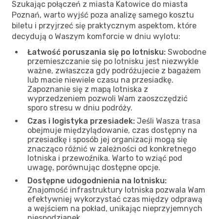
Szukając połączeń z miasta Katowice do miasta
Poznań, warto wyjść poza analizę samego kosztu
biletu i przyjrzeć się praktycznym aspektom, które
decydują o Waszym komforcie w dniu wylotu:
Łatwość poruszania się po lotnisku:
Swobodne
przemieszczanie się po lotnisku jest niezwykle
ważne, zwłaszcza gdy podróżujecie z bagażem
lub macie niewiele czasu na przesiadkę.
Zapoznanie się z mapą lotniska z
wyprzedzeniem pozwoli Wam zaoszczędzić
sporo stresu w dniu podróży.
Czas i logistyka przesiadek:
Jeśli Wasza trasa
obejmuje międzylądowanie, czas dostępny na
przesiadkę i sposób jej organizacji mogą się
znacząco różnić w zależności od konkretnego
lotniska i przewoźnika. Warto to wziąć pod
uwagę, porównując dostępne opcje.
Dostępne udogodnienia na lotnisku:
Znajomość infrastruktury lotniska pozwala Wam
efektywniej wykorzystać czas między odprawą
a wejściem na pokład, unikając nieprzyjemnych
niespodzianek.