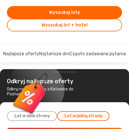
Wyszukaj loty
Wyszukaj lot + hotel
Najlepsze oferty
Najtańsze dni
Często zadawane pytania
Odkryj najlepsze oferty
Odkryj najtańsze loty z Katowice do
Poznań
Lot w obie strony
Lot w jedną stronę