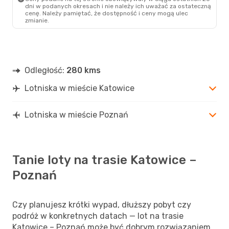
Wt., 8 Wrz
- Sob., 12 Wrz
dni w podanych okresach i nie należy ich uważać za ostateczną
cenę. Należy pamiętać, że dostępność i ceny mogą ulec
Lot Polish Airlines
zmianie.
1 Przesiadka
KTW
- POZ
Lot Polish Airlines
1 Przesiadka
POZ
- KTW
Odległość:
280 kms
Lotniska w mieście Katowice
Lotniska w mieście Poznań
Tanie loty na trasie Katowice –
Poznań
Czy planujesz krótki wypad, dłuższy pobyt czy
podróż w konkretnych datach — lot na trasie
Katowice – Poznań może być dobrym rozwiązaniem.