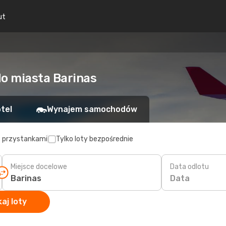
ut
do miasta Barinas
tel
Wynajem samochodów
z przystankami
Tylko loty bezpośrednie
Miejsce docelowe
Data odlotu
Data
aj loty