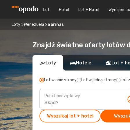
Lot
Hotel
Lot + Hotel
Wynajem a
Loty
Wenezuela
Barinas
Znajdź świetne oferty lotów 
Loty
Hotele
Lot + ho
Lot w obie strony
Lot w jedną stronę
Lot 
Punkt początkowy
Wyszukaj lot + hotel
Wyszuk