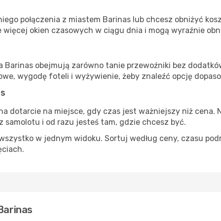
s
iego połączenia z miastem Barinas lub chcesz obniżyć koszt
 więcej okien czasowych w ciągu dnia i mogą wyraźnie obni
ta Barinas obejmują zarówno tanie przewoźniki bez dodatków,
e, wygodę foteli i wyżywienie, żeby znaleźć opcję dopas
as
na dotarcie na miejsce, gdy czas jest ważniejszy niż cena. 
 samolotu i od razu jesteś tam, gdzie chcesz być.
szystko w jednym widoku. Sortuj według ceny, czasu podróży
ęciach.
Barinas