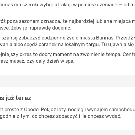
Barinas ma szeroki wybór atrakcji w pomieszczeniach — od mu
róż poza sezonem oznacza, że najbardziej lubiane miejsca
ejsce, żeby je naprawdę docenić.
e szansę zobaczyć codzienne życie miasta Barinas. Przejdź
wania albo spędź poranek na lokalnym targu. Tu ujawnia się
ojniejszy okres to dobry moment na zwolnienie tempa. Centr
rasz masaż, czy cały dzień w spa.
s już teraz
t proste z Opodo. Połącz loty, nocleg i wynajem samochodu
zgodnie z tym, co chcesz zobaczyć i ile chcesz wydać.