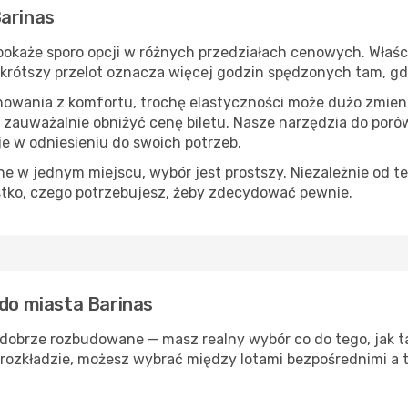
Barinas
okaże sporo opcji w różnych przedziałach cenowych. Właści
s, krótszy przelot oznacza więcej godzin spędzonych tam, g
nowania z komfortu, trochę elastyczności może dużo zmieni
 zauważalnie obniżyć cenę biletu. Nasze narzędzia do por
je w odniesieniu do swoich potrzeb.
 w jednym miejscu, wybór jest prostszy. Niezależnie od te
stko, czego potrzebujesz, żeby zdecydować pewnie.
 do miasta Barinas
 dobrze rozbudowane — masz realny wybór co do tego, jak t
rozkładzie, możesz wybrać między lotami bezpośrednimi a t