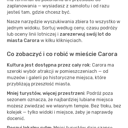
zaplanowania — wysiadasz z samolotu i od razu
jesteś tam, gdzie chcesz być.
Nasze narzędzie wyszukiwania zbiera to wszystko w
jednym widoku. Sortuj według ceny, czasu podróży
lub oceny linii lotniczej i
zarezerwuj swój lot do
miasta Carora
w kilku kliknięciach.
Co zobaczyć i co robić w mieście Carora
Kultura jest dostępna przez cały rok
: Carora ma
szeroki wybór atrakcji w pomieszczeniach — od
muzeów i galerii po historyczne miejsca, które
przybliżają przeszłość miasta.
Mniej turystów, więcej przestrzeni
: Podróż poza
sezonem oznacza, że najbardziej lubiane miejsca
możesz zwiedzać we własnym tempie. Bez tłoku, bez
kolejek — tylko widoki i miejsce, żeby je naprawdę
docenić.
Poczuj lokalny rytm
: Mniej turystów daje szansę