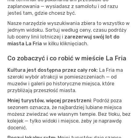
zaplanowania — wysiadasz z samolotu i od razu
jesteś tam, gdzie chcesz być.
Nasze narzędzie wyszukiwania zbiera to wszystko w
jednym widoku. Sortuj według ceny, czasu podróży
lub oceny linii lotniczej i
zarezerwuj swój lot do
miasta La Fria
w kilku kliknięciach.
Co zobaczyć i co robić w mieście La Fria
Kultura jest dostępna przez cały rok
: La Fria ma
szeroki wybór atrakcji w pomieszczeniach — od
muzeów i galerii po historyczne miejsca, które
przybliżają przeszłość miasta.
Mniej turystów, więcej przestrzeni
: Podróż poza
sezonem oznacza, że najbardziej lubiane miejsca
możesz zwiedzać we własnym tempie. Bez tłoku, bez
kolejek — tylko widoki i miejsce, żeby je naprawdę
docenić.
Poczuj lokalny rytm
: Mniej turystów daje szansę