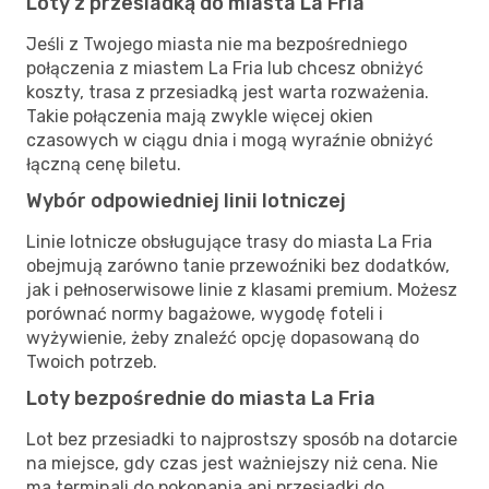
Loty z przesiadką do miasta La Fria
Jeśli z Twojego miasta nie ma bezpośredniego
połączenia z miastem La Fria lub chcesz obniżyć
koszty, trasa z przesiadką jest warta rozważenia.
Takie połączenia mają zwykle więcej okien
czasowych w ciągu dnia i mogą wyraźnie obniżyć
łączną cenę biletu.
Wybór odpowiedniej linii lotniczej
Linie lotnicze obsługujące trasy do miasta La Fria
obejmują zarówno tanie przewoźniki bez dodatków,
jak i pełnoserwisowe linie z klasami premium. Możesz
porównać normy bagażowe, wygodę foteli i
wyżywienie, żeby znaleźć opcję dopasowaną do
Twoich potrzeb.
Loty bezpośrednie do miasta La Fria
Lot bez przesiadki to najprostszy sposób na dotarcie
na miejsce, gdy czas jest ważniejszy niż cena. Nie
ma terminali do pokonania ani przesiadki do