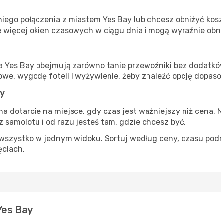
iego połączenia z miastem Yes Bay lub chcesz obniżyć koszt
 więcej okien czasowych w ciągu dnia i mogą wyraźnie obni
ta Yes Bay obejmują zarówno tanie przewoźniki bez dodatków,
e, wygodę foteli i wyżywienie, żeby znaleźć opcję dopas
ay
na dotarcie na miejsce, gdy czas jest ważniejszy niż cena. 
 samolotu i od razu jesteś tam, gdzie chcesz być.
szystko w jednym widoku. Sortuj według ceny, czasu podróży
ęciach.
Yes Bay