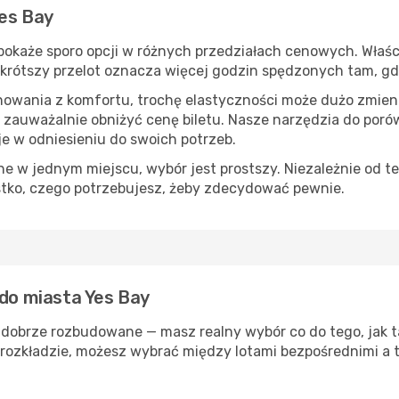
Yes Bay
okaże sporo opcji w różnych przedziałach cenowych. Właści
s, krótszy przelot oznacza więcej godzin spędzonych tam, g
nowania z komfortu, trochę elastyczności może dużo zmieni
 zauważalnie obniżyć cenę biletu. Nasze narzędzia do por
je w odniesieniu do swoich potrzeb.
 w jednym miejscu, wybór jest prostszy. Niezależnie od te
stko, czego potrzebujesz, żeby zdecydować pewnie.
 do miasta Yes Bay
 dobrze rozbudowane — masz realny wybór co do tego, jak t
rozkładzie, możesz wybrać między lotami bezpośrednimi a t