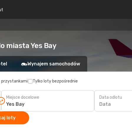
ut
do miasta Yes Bay
tel
Wynajem samochodów
z przystankami
Tylko loty bezpośrednie
Miejsce docelowe
Data odlotu
Data
aj loty