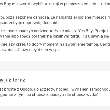
Yes Bay ma szeroki wybór atrakcji w pomieszczeniach — od mu
róż poza sezonem oznacza, że najbardziej lubiane miejsca
ejsce, żeby je naprawdę docenić.
e szansę zobaczyć codzienne życie miasta Yes Bay. Przejdź
wania albo spędź poranek na lokalnym targu. Tu ujawnia się
ojniejszy okres to dobry moment na zwolnienie tempa. Centr
rasz masaż, czy cały dzień w spa.
y już teraz
st proste z Opodo. Połącz loty, nocleg i wynajem samochodu
zgodnie z tym, co chcesz zobaczyć i ile chcesz wydać.