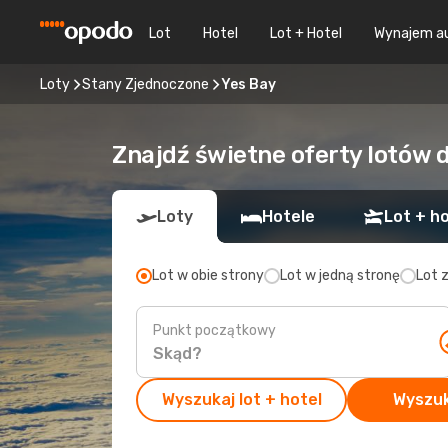
Lot
Hotel
Lot + Hotel
Wynajem a
Loty
Stany Zjednoczone
Yes Bay
Znajdź świetne oferty lotów 
Loty
Hotele
Lot + ho
Lot w obie strony
Lot w jedną stronę
Lot 
Punkt początkowy
Wyszukaj lot + hotel
Wyszuk