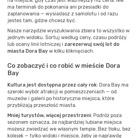
na miejsce, gdy czas jest ważniejszy niż cena. Nie
ma terminali do pokonania ani przesiadki do
zaplanowania — wysiadasz z samolotu i od razu
jesteś tam, gdzie chcesz być.
Nasze narzędzie wyszukiwania zbiera to wszystko w
jednym widoku. Sortuj według ceny, czasu podróży
lub oceny linii lotniczej i
zarezerwuj swój lot do
miasta Dora Bay
w kilku kliknięciach.
Co zobaczyć i co robić w mieście Dora
Bay
Kultura jest dostępna przez cały rok
: Dora Bay ma
szeroki wybór atrakcji w pomieszczeniach — od
muzeów i galerii po historyczne miejsca, które
przybliżają przeszłość miasta.
Mniej turystów, więcej przestrzeni
: Podróż poza
sezonem oznacza, że najbardziej lubiane miejsca
możesz zwiedzać we własnym tempie. Bez tłoku, bez
kolejek — tylko widoki i miejsce, żeby je naprawdę