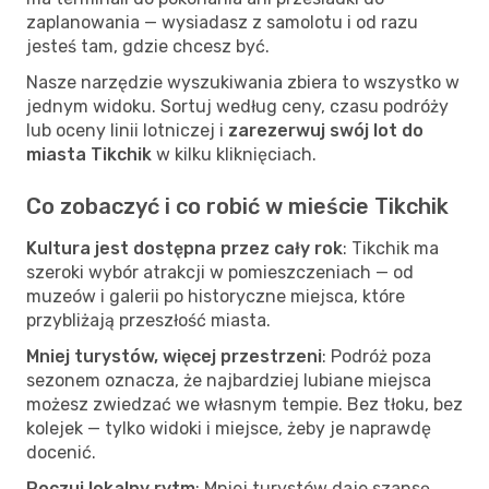
zaplanowania — wysiadasz z samolotu i od razu
jesteś tam, gdzie chcesz być.
Nasze narzędzie wyszukiwania zbiera to wszystko w
jednym widoku. Sortuj według ceny, czasu podróży
lub oceny linii lotniczej i
zarezerwuj swój lot do
miasta Tikchik
w kilku kliknięciach.
Co zobaczyć i co robić w mieście Tikchik
Kultura jest dostępna przez cały rok
: Tikchik ma
szeroki wybór atrakcji w pomieszczeniach — od
muzeów i galerii po historyczne miejsca, które
przybliżają przeszłość miasta.
Mniej turystów, więcej przestrzeni
: Podróż poza
sezonem oznacza, że najbardziej lubiane miejsca
możesz zwiedzać we własnym tempie. Bez tłoku, bez
kolejek — tylko widoki i miejsce, żeby je naprawdę
docenić.
Poczuj lokalny rytm
: Mniej turystów daje szansę