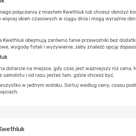
uk
iego połączenia z miastem Kwethluk lub chcesz obniżyć kosz
 więcej okien czasowych w ciągu dnia i mogą wyraźnie obni
ta Kwethluk obejmują zarówno tanie przewoźniki bez dodatków
e, wygodę foteli i wyżywienie, żeby znaleźć opcję dopas
luk
na dotarcie na miejsce, gdy czas jest ważniejszy niż cena. 
 samolotu i od razu jesteś tam, gdzie chcesz być.
szystko w jednym widoku. Sortuj według ceny, czasu podróży
nięciach.
 Kwethluk