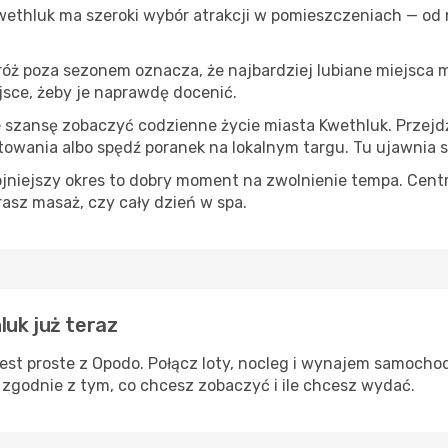
Kwethluk ma szeroki wybór atrakcji w pomieszczeniach — od 
róż poza sezonem oznacza, że najbardziej lubiane miejsca
ejsce, żeby je naprawdę docenić.
e szansę zobaczyć codzienne życie miasta Kwethluk. Przejd
towania albo spędź poranek na lokalnym targu. Tu ujawnia s
ojniejszy okres to dobry moment na zwolnienie tempa. Centr
rasz masaż, czy cały dzień w spa.
luk już teraz
est proste z Opodo. Połącz loty, nocleg i wynajem samochod
 zgodnie z tym, co chcesz zobaczyć i ile chcesz wydać.