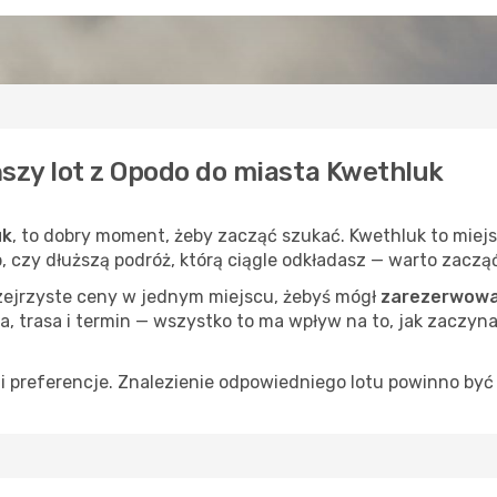
ńszy lot z Opodo do miasta Kwethluk
uk
, to dobry moment, żeby zacząć szukać. Kwethluk to miej
op, czy dłuższą podróż, którą ciągle odkładasz — warto zaczą
rzejrzyste ceny w jednym miejscu, żebyś mógł
zarezerwować
a, trasa i termin — wszystko to ma wpływ na to, jak zaczyna
 preferencje. Znalezienie odpowiedniego lotu powinno być 