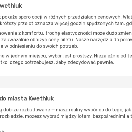
Kwethluk
k
pokaże sporo opcji w różnych przedziałach cenowych. Właśc
s, krótszy przelot oznacza więcej godzin spędzonych tam, g
nowania z komfortu, trochę elastyczności może dużo zmieni
 zauważalnie obniżyć cenę biletu. Nasze narzędzia do por
je w odniesieniu do swoich potrzeb.
 w jednym miejscu, wybór jest prostszy. Niezależnie od te
stko, czego potrzebujesz, żeby zdecydować pewnie.
 do miasta Kwethluk
ą dobrze rozbudowane — masz realny wybór co do tego, jak 
rozkładzie, możesz wybrać między lotami bezpośrednimi a t