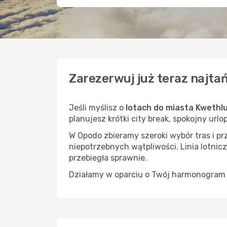
Zarezerwuj już teraz najta
Jeśli myślisz o
lotach do miasta Kwethl
planujesz krótki city break, spokojny url
W Opodo zbieramy szeroki wybór tras i p
niepotrzebnych wątpliwości. Linia lotnicz
przebiegła sprawnie.
Działamy w oparciu o Twój harmonogram i