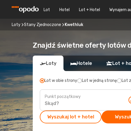
Lot
Hotel
Lot + Hotel
Wynajem a
Loty
Stany Zjednoczone
Kwethluk
Znajdź świetne oferty lotów 
Loty
Hotele
Lot + ho
Lot w obie strony
Lot w jedną stronę
Lot 
Punkt początkowy
Wyszukaj lot + hotel
Wyszuk