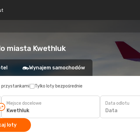
ut
do miasta Kwethluk
tel
Wynajem samochodów
z przystankami
Tylko loty bezpośrednie
Miejsce docelowe
Data odlotu
Data
aj loty