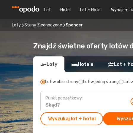
Lot
Hotel
Lot + Hotel
Wynajem a
Loty
Stany Zjednoczone
Spencer
Znajdź świetne oferty lotów 
Loty
Hotele
Lot + ho
Lot w obie strony
Lot w jedną stronę
Lot 
Punkt początkowy
Wyszukaj lot + hotel
Wyszuk