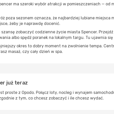
Spencer ma szeroki wybór atrakcji w pomieszczeniach — od m
róż poza sezonem oznacza, że najbardziej lubiane miejsca
ejsce, żeby je naprawdę docenić.
e szansę zobaczyć codzienne życie miasta Spencer. Przejdź
wania albo spędź poranek na lokalnym targu. Tu ujawnia się
ojniejszy okres to dobry moment na zwolnienie tempa. Centr
rasz masaż, czy cały dzień w spa.
er już teraz
st proste z Opodo. Połącz loty, nocleg i wynajem samochod
zgodnie z tym, co chcesz zobaczyć i ile chcesz wydać.