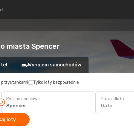
ut
do miasta Spencer
tel
Wynajem samochodów
z przystankami
Tylko loty bezpośrednie
Miejsce docelowe
Data odlotu
Data
aj loty