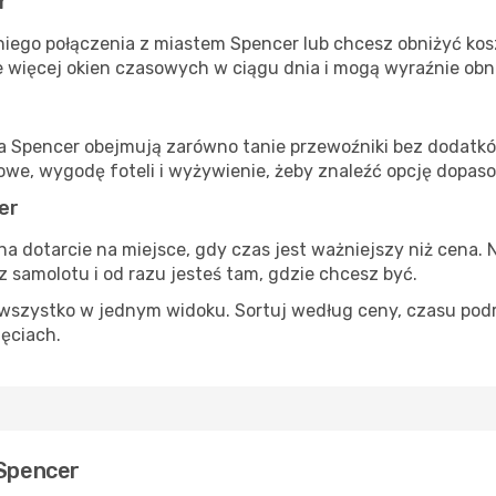
r
iego połączenia z miastem Spencer lub chcesz obniżyć koszt
 więcej okien czasowych w ciągu dnia i mogą wyraźnie obni
ta Spencer obejmują zarówno tanie przewoźniki bez dodatków,
e, wygodę foteli i wyżywienie, żeby znaleźć opcję dopas
er
na dotarcie na miejsce, gdy czas jest ważniejszy niż cena. 
 samolotu i od razu jesteś tam, gdzie chcesz być.
szystko w jednym widoku. Sortuj według ceny, czasu podróży
ięciach.
 Spencer