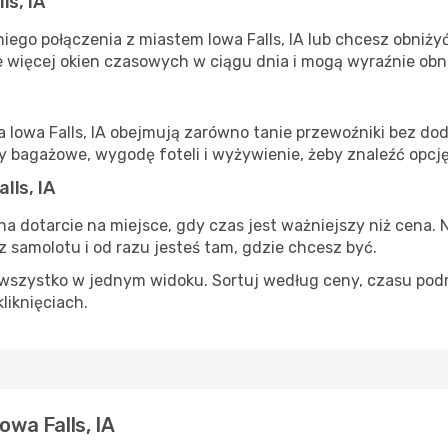
ls, IA
ego połączenia z miastem Iowa Falls, IA lub chcesz obniżyć
 więcej okien czasowych w ciągu dnia i mogą wyraźnie obni
a Iowa Falls, IA obejmują zarówno tanie przewoźniki bez dod
 bagażowe, wygodę foteli i wyżywienie, żeby znaleźć opcj
lls, IA
na dotarcie na miejsce, gdy czas jest ważniejszy niż cena. 
 samolotu i od razu jesteś tam, gdzie chcesz być.
szystko w jednym widoku. Sortuj według ceny, czasu podróży
kliknięciach.
owa Falls, IA