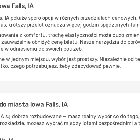
wa Falls, IA
, IA
pokaże sporo opcji w różnych przedziałach cenowych. W
 czas, krótszy przelot oznacza więcej godzin spędzonych tam
nowania z komfortu, trochę elastyczności może dużo zmieni
 zauważalnie obniżyć cenę biletu. Nasze narzędzia do por
je w odniesieniu do swoich potrzeb.
 w jednym miejscu, wybór jest prostszy. Niezależnie od te
stko, czego potrzebujesz, żeby zdecydować pewnie.
do miasta Iowa Falls, IA
, IA są dobrze rozbudowane — masz realny wybór co do tego, 
rozkładzie, możesz wybrać między lotami bezpośrednimi a t