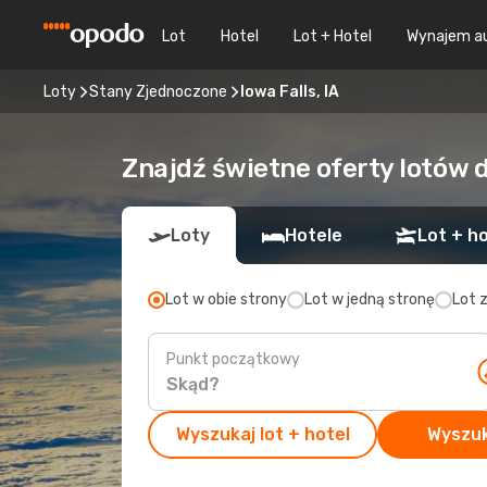
Lot
Hotel
Lot + Hotel
Wynajem a
Loty
Stany Zjednoczone
Iowa Falls, IA
Znajdź świetne oferty lotów d
Loty
Hotele
Lot + ho
Lot w obie strony
Lot w jedną stronę
Lot 
Punkt początkowy
Wyszukaj lot + hotel
Wyszuk