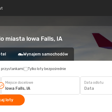
ut
o miasta Iowa Falls, IA
tel
Wynajem samochodów
z przystankami
Tylko loty bezpośrednie
Miejsce docelowe
Data odlotu
Data
aj loty