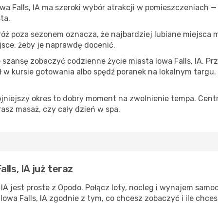
Iowa Falls, IA ma szeroki wybór atrakcji w pomieszczeniach —
ta.
róż poza sezonem oznacza, że najbardziej lubiane miejsca
ejsce, żeby je naprawdę docenić.
e szansę zobaczyć codzienne życie miasta Iowa Falls, IA. Prz
w kursie gotowania albo spędź poranek na lokalnym targu.
ojniejszy okres to dobry moment na zwolnienie tempa. Centr
rasz masaż, czy cały dzień w spa.
lls, IA już teraz
 IA jest proste z Opodo. Połącz loty, nocleg i wynajem samo
Iowa Falls, IA zgodnie z tym, co chcesz zobaczyć i ile chce