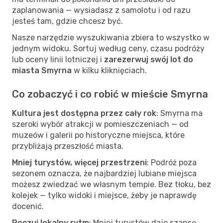
zaplanowania — wysiadasz z samolotu i od razu
jesteś tam, gdzie chcesz być.
Nasze narzędzie wyszukiwania zbiera to wszystko w
jednym widoku. Sortuj według ceny, czasu podróży
lub oceny linii lotniczej i
zarezerwuj swój lot do
miasta Smyrna
w kilku kliknięciach.
Co zobaczyć i co robić w mieście Smyrna
Kultura jest dostępna przez cały rok
: Smyrna ma
szeroki wybór atrakcji w pomieszczeniach — od
muzeów i galerii po historyczne miejsca, które
przybliżają przeszłość miasta.
Mniej turystów, więcej przestrzeni
: Podróż poza
sezonem oznacza, że najbardziej lubiane miejsca
możesz zwiedzać we własnym tempie. Bez tłoku, bez
kolejek — tylko widoki i miejsce, żeby je naprawdę
docenić.
Poczuj lokalny rytm
: Mniej turystów daje szansę