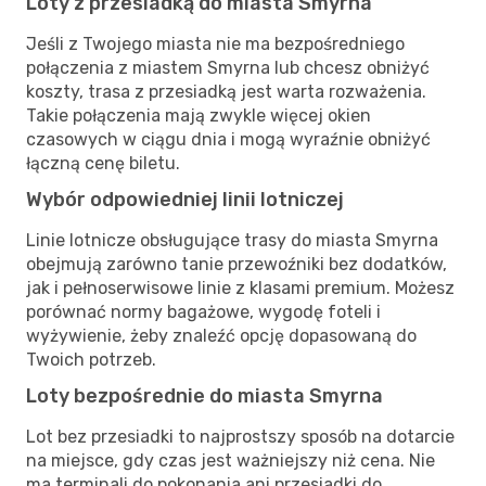
Loty z przesiadką do miasta Smyrna
Jeśli z Twojego miasta nie ma bezpośredniego
połączenia z miastem Smyrna lub chcesz obniżyć
koszty, trasa z przesiadką jest warta rozważenia.
Takie połączenia mają zwykle więcej okien
czasowych w ciągu dnia i mogą wyraźnie obniżyć
łączną cenę biletu.
Wybór odpowiedniej linii lotniczej
Linie lotnicze obsługujące trasy do miasta Smyrna
obejmują zarówno tanie przewoźniki bez dodatków,
jak i pełnoserwisowe linie z klasami premium. Możesz
porównać normy bagażowe, wygodę foteli i
wyżywienie, żeby znaleźć opcję dopasowaną do
Twoich potrzeb.
Loty bezpośrednie do miasta Smyrna
Lot bez przesiadki to najprostszy sposób na dotarcie
na miejsce, gdy czas jest ważniejszy niż cena. Nie
ma terminali do pokonania ani przesiadki do