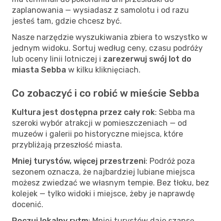
zaplanowania — wysiadasz z samolotu i od razu
jesteś tam, gdzie chcesz być.
Nasze narzędzie wyszukiwania zbiera to wszystko w
jednym widoku. Sortuj według ceny, czasu podróży
lub oceny linii lotniczej i
zarezerwuj swój lot do
miasta Sebba
w kilku kliknięciach.
Co zobaczyć i co robić w mieście Sebba
Kultura jest dostępna przez cały rok
: Sebba ma
szeroki wybór atrakcji w pomieszczeniach — od
muzeów i galerii po historyczne miejsca, które
przybliżają przeszłość miasta.
Mniej turystów, więcej przestrzeni
: Podróż poza
sezonem oznacza, że najbardziej lubiane miejsca
możesz zwiedzać we własnym tempie. Bez tłoku, bez
kolejek — tylko widoki i miejsce, żeby je naprawdę
docenić.
Poczuj lokalny rytm
: Mniej turystów daje szansę