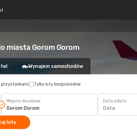
ut
 do miasta Gorom Gorom
tel
Wynajem samochodów
z przystankami
Tylko loty bezpośrednie
Miejsce docelowe
Data odlotu
Data
aj loty