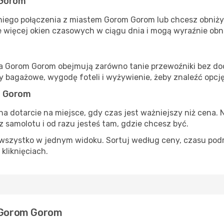
 Gorom
niego połączenia z miastem Gorom Gorom lub chcesz obniżyć 
 więcej okien czasowych w ciągu dnia i mogą wyraźnie obni
ta Gorom Gorom obejmują zarówno tanie przewoźniki bez doda
 bagażowe, wygodę foteli i wyżywienie, żeby znaleźć opcj
m Gorom
na dotarcie na miejsce, gdy czas jest ważniejszy niż cena. 
 samolotu i od razu jesteś tam, gdzie chcesz być.
szystko w jednym widoku. Sortuj według ceny, czasu podróży
 kliknięciach.
e Gorom Gorom