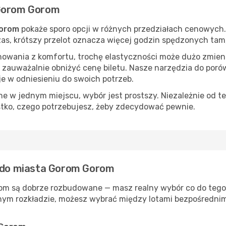
 Gorom Gorom
Gorom
pokaże sporo opcji w różnych przedziałach cenowych. 
 czas, krótszy przelot oznacza więcej godzin spędzonych tam
nowania z komfortu, trochę elastyczności może dużo zmieni
 zauważalnie obniżyć cenę biletu. Nasze narzędzia do por
je w odniesieniu do swoich potrzeb.
 w jednym miejscu, wybór jest prostszy. Niezależnie od te
stko, czego potrzebujesz, żeby zdecydować pewnie.
ą do miasta Gorom Gorom
om są dobrze rozbudowane — masz realny wybór co do tego, 
nym rozkładzie, możesz wybrać między lotami bezpośrednimi