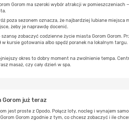
Gorom Gorom ma szeroki wybór atrakcji w pomieszczeniach —
ta.
róż poza sezonem oznacza, że najbardziej lubiane miejsca
ejsce, żeby je naprawdę docenić.
e szansę zobaczyć codzienne życie miasta Gorom Gorom. Prz
w kursie gotowania albo spędź poranek na lokalnym targu.
ojniejszy okres to dobry moment na zwolnienie tempa. Centr
rasz masaż, czy cały dzień w spa.
m Gorom już teraz
m jest proste z Opodo. Połącz loty, nocleg i wynajem samo
e Gorom Gorom zgodnie z tym, co chcesz zobaczyć i ile chc