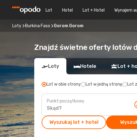
Lot
Hotel
Lot + Hotel
Wynajem a
Loty
Burkina Faso
Gorom Gorom
Znajdź świetne oferty lotów
Loty
Hotele
Lot + ho
Lot w obie strony
Lot w jedną stronę
Lot 
Punkt początkowy
Wyszukaj lot + hotel
Wyszuk