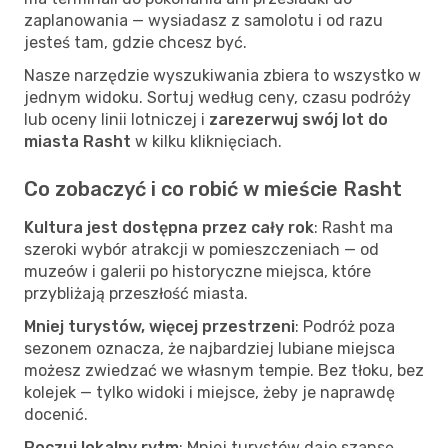
zaplanowania — wysiadasz z samolotu i od razu
jesteś tam, gdzie chcesz być.
Nasze narzędzie wyszukiwania zbiera to wszystko w
jednym widoku. Sortuj według ceny, czasu podróży
lub oceny linii lotniczej i
zarezerwuj swój lot do
miasta Rasht
w kilku kliknięciach.
Co zobaczyć i co robić w mieście Rasht
Kultura jest dostępna przez cały rok
: Rasht ma
szeroki wybór atrakcji w pomieszczeniach — od
muzeów i galerii po historyczne miejsca, które
przybliżają przeszłość miasta.
Mniej turystów, więcej przestrzeni
: Podróż poza
sezonem oznacza, że najbardziej lubiane miejsca
możesz zwiedzać we własnym tempie. Bez tłoku, bez
kolejek — tylko widoki i miejsce, żeby je naprawdę
docenić.
Poczuj lokalny rytm
: Mniej turystów daje szansę