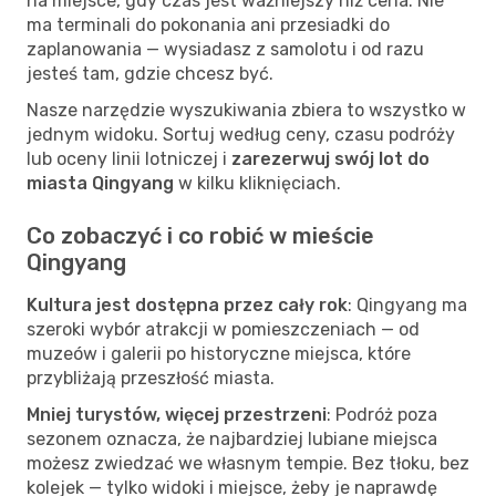
na miejsce, gdy czas jest ważniejszy niż cena. Nie
ma terminali do pokonania ani przesiadki do
zaplanowania — wysiadasz z samolotu i od razu
jesteś tam, gdzie chcesz być.
Nasze narzędzie wyszukiwania zbiera to wszystko w
jednym widoku. Sortuj według ceny, czasu podróży
lub oceny linii lotniczej i
zarezerwuj swój lot do
miasta Qingyang
w kilku kliknięciach.
Co zobaczyć i co robić w mieście
Qingyang
Kultura jest dostępna przez cały rok
: Qingyang ma
szeroki wybór atrakcji w pomieszczeniach — od
muzeów i galerii po historyczne miejsca, które
przybliżają przeszłość miasta.
Mniej turystów, więcej przestrzeni
: Podróż poza
sezonem oznacza, że najbardziej lubiane miejsca
możesz zwiedzać we własnym tempie. Bez tłoku, bez
kolejek — tylko widoki i miejsce, żeby je naprawdę