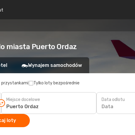
ut
do miasta Puerto Ordaz
tel
Wynajem samochodów
z przystankami
Tylko loty bezpośrednie
Miejsce docelowe
Data odlotu
Data
aj loty