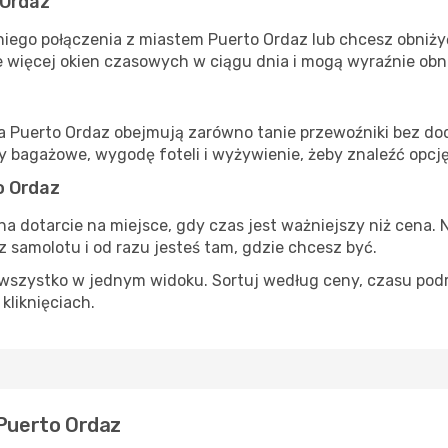
 Ordaz
iego połączenia z miastem Puerto Ordaz lub chcesz obniżyć 
 więcej okien czasowych w ciągu dnia i mogą wyraźnie obni
ta Puerto Ordaz obejmują zarówno tanie przewoźniki bez doda
 bagażowe, wygodę foteli i wyżywienie, żeby znaleźć opcj
o Ordaz
na dotarcie na miejsce, gdy czas jest ważniejszy niż cena. 
 samolotu i od razu jesteś tam, gdzie chcesz być.
szystko w jednym widoku. Sortuj według ceny, czasu podróży
 kliknięciach.
 Puerto Ordaz