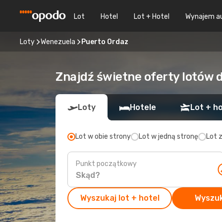
Lot
Hotel
Lot + Hotel
Wynajem a
Loty
Wenezuela
Puerto Ordaz
Znajdź świetne oferty lotów 
Loty
Hotele
Lot + ho
Lot w obie strony
Lot w jedną stronę
Lot 
Punkt początkowy
Wyszukaj lot + hotel
Wyszuk