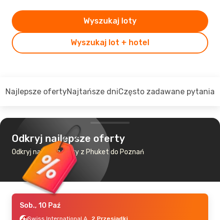
Wyszukaj loty
Wyszukaj lot + hotel
Najlepsze oferty
Najtańsze dni
Często zadawane pytania
Odkryj najlepsze oferty
Odkryj najtańsze loty z Phuket do Poznań
Sob., 10 Paź
Swiss International Air Lines
2 Przesiadki