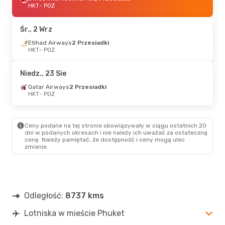
HKT
- POZ
Śr., 2 Wrz
Etihad Airways
2 Przesiadki
HKT
- POZ
Niedz., 23 Sie
Qatar Airways
2 Przesiadki
HKT
- POZ
Ceny podane na tej stronie obowiązywały w ciągu ostatnich 20
dni w podanych okresach i nie należy ich uważać za ostateczną
cenę. Należy pamiętać, że dostępność i ceny mogą ulec
zmianie.
Odległość:
8737 kms
Lotniska w mieście Phuket