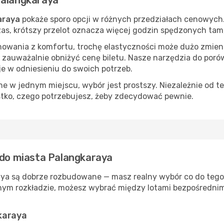
Palangkaraya
araya
pokaże sporo opcji w różnych przedziałach cenowych. 
 czas, krótszy przelot oznacza więcej godzin spędzonych tam
nowania z komfortu, trochę elastyczności może dużo zmieni
 zauważalnie obniżyć cenę biletu. Nasze narzędzia do por
je w odniesieniu do swoich potrzeb.
 w jednym miejscu, wybór jest prostszy. Niezależnie od te
stko, czego potrzebujesz, żeby zdecydować pewnie.
ą do miasta Palangkaraya
aya są dobrze rozbudowane — masz realny wybór co do tego, 
nym rozkładzie, możesz wybrać między lotami bezpośrednimi
karaya