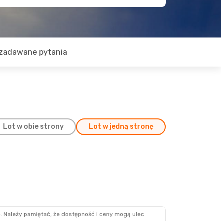
zadawane pytania
Lot w obie strony
Lot w jedną stronę
 Sie
siadki
raya
rzesiadki
zawa
. Należy pamiętać, że dostępność i ceny mogą ulec