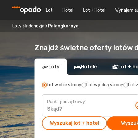
Lot
Hotel
Lot + Hotel
Wynajem a
Loty
Indonezja
Palangkaraya
Znajdź świetne oferty lotów 
Loty
Hotele
Lot + ho
Lot w obie strony
Lot w jedną stronę
Lot 
Punkt początkowy
Wyszukaj lot + hotel
Wyszuk