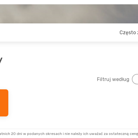
Często 
y
Filtruj według
 Wrz
- Niedz., 13 Wrz
Wt., 25 Sie
- Pon., 31
irways
2 Przesiadki
Qatar Airways
2 Prze
wa
- Palangkaraya
Warszawa
- Palangka
Indonesia
2 Przesiadki
Garuda Indonesia
2 P
araya
- Warszawa
Palangkaraya
- Wars
tnich 20 dni w podanych okresach i nie należy ich uważać za ostateczną cenę