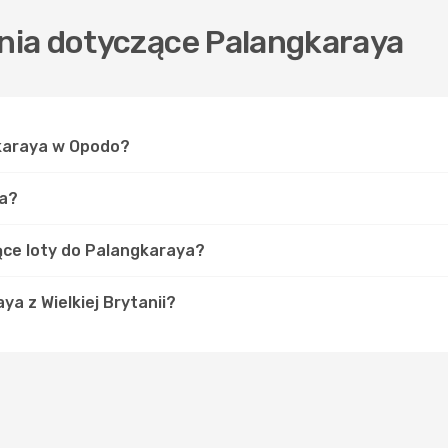
nia dotyczące Palangkaraya
gkaraya w Opodo?
ya?
jące loty do Palangkaraya?
aya z Wielkiej Brytanii?