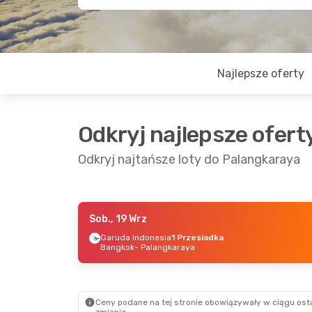
Najlepsze oferty
Odkryj najlepsze ofert
Odkryj najtańsze loty do Palangkaraya
Sob., 19 Wrz
Czw., 17 Wrz
- Czw., 24 Wrz
Niedz., 6
Garuda Indonesia
1 Przesiadka
Bangkok
- Palangkaraya
Garuda Indonesia
1 Przesiadka
Qatar A
Hongkong
- Palangkaraya
Warsza
Garuda Indonesia
1 Przesiadka
Garuda 
Palangkaraya
- Hongkong
Palangk
Ceny podane na tej stronie obowiązywały w ciągu osta