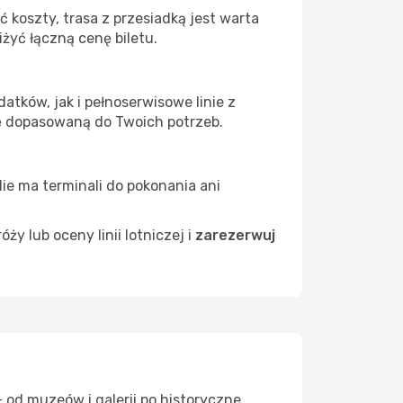
 koszty, trasa z przesiadką jest warta
żyć łączną cenę biletu.
atków, jak i pełnoserwisowe linie z
ę dopasowaną do Twoich potrzeb.
Nie ma terminali do pokonania ani
 lub oceny linii lotniczej i
zarezerwuj
 od muzeów i galerii po historyczne