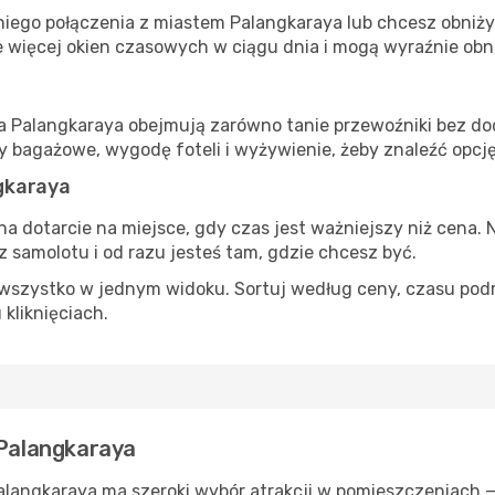
iego połączenia z miastem Palangkaraya lub chcesz obniżyć
 więcej okien czasowych w ciągu dnia i mogą wyraźnie obni
ta Palangkaraya obejmują zarówno tanie przewoźniki bez dod
 bagażowe, wygodę foteli i wyżywienie, żeby znaleźć opcj
gkaraya
na dotarcie na miejsce, gdy czas jest ważniejszy niż cena. 
 samolotu i od razu jesteś tam, gdzie chcesz być.
szystko w jednym widoku. Sortuj według ceny, czasu podróży
 kliknięciach.
 Palangkaraya
Palangkaraya ma szeroki wybór atrakcji w pomieszczeniach —