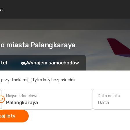
ut
do miasta Palangkaraya
tel
Wynajem samochodów
z przystankami
Tylko loty bezpośrednie
Miejsce docelowe
Data odlotu
Data
aj loty