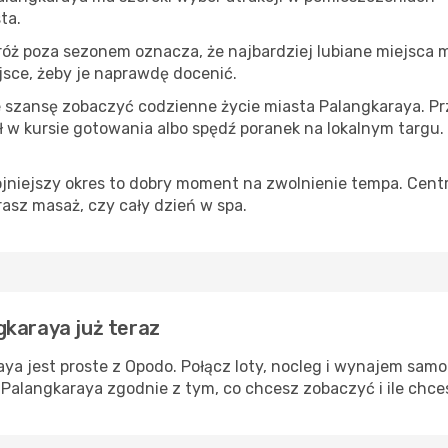
ta.
róż poza sezonem oznacza, że najbardziej lubiane miejsca
ejsce, żeby je naprawdę docenić.
e szansę zobaczyć codzienne życie miasta Palangkaraya. Prz
w kursie gotowania albo spędź poranek na lokalnym targu.
ojniejszy okres to dobry moment na zwolnienie tempa. Centr
rasz masaż, czy cały dzień w spa.
gkaraya już teraz
ya jest proste z Opodo. Połącz loty, nocleg i wynajem samo
 Palangkaraya zgodnie z tym, co chcesz zobaczyć i ile chc