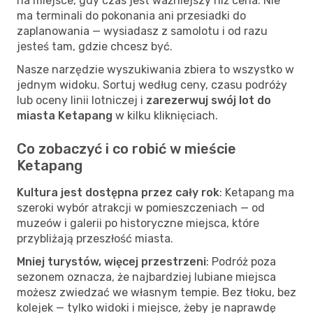
na miejsce, gdy czas jest ważniejszy niż cena. Nie
ma terminali do pokonania ani przesiadki do
zaplanowania — wysiadasz z samolotu i od razu
jesteś tam, gdzie chcesz być.
Nasze narzędzie wyszukiwania zbiera to wszystko w
jednym widoku. Sortuj według ceny, czasu podróży
lub oceny linii lotniczej i
zarezerwuj swój lot do
miasta Ketapang
w kilku kliknięciach.
Co zobaczyć i co robić w mieście
Ketapang
Kultura jest dostępna przez cały rok
: Ketapang ma
szeroki wybór atrakcji w pomieszczeniach — od
muzeów i galerii po historyczne miejsca, które
przybliżają przeszłość miasta.
Mniej turystów, więcej przestrzeni
: Podróż poza
sezonem oznacza, że najbardziej lubiane miejsca
możesz zwiedzać we własnym tempie. Bez tłoku, bez
kolejek — tylko widoki i miejsce, żeby je naprawdę