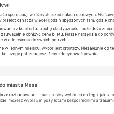
Mesa
aże sporo opcji w różnych przedziałach cenowych. Właściwy 
tszy przelot oznacza więcej godzin spędzonych tam, gdzie ch
nowania z komfortu, trochę elastyczności może dużo zmieni
 zauważalnie obniżyć cenę biletu. Nasze narzędzia do por
je w odniesieniu do swoich potrzeb.
 w jednym miejscu, wybór jest prostszy. Niezależnie od te
stko, czego potrzebujesz, żeby zdecydować pewnie.
 do miasta Mesa
brze rozbudowane — masz realny wybór co do tego, jak tam 
zie, możesz wybrać między lotami bezpośrednimi a trasami 