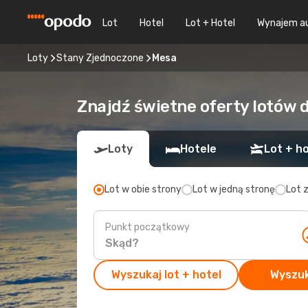
Lot
Hotel
Lot + Hotel
Wynajem a
Loty
Stany Zjednoczone
Mesa
Znajdź świetne oferty lotów 
Loty
Hotele
Lot + ho
Lot w obie strony
Lot w jedną stronę
Lot 
Punkt początkowy
Wyszukaj lot + hotel
Wyszuk