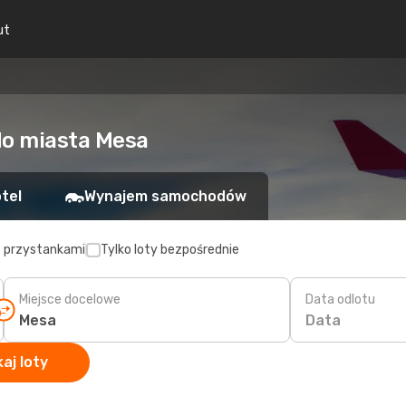
ut
do miasta Mesa
tel
Wynajem samochodów
z przystankami
Tylko loty bezpośrednie
Miejsce docelowe
Data odlotu
Data
aj loty