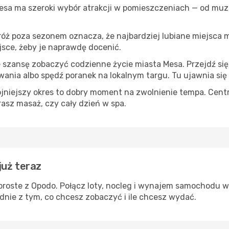
Mesa ma szeroki wybór atrakcji w pomieszczeniach — od muze
róż poza sezonem oznacza, że najbardziej lubiane miejsca
ejsce, żeby je naprawdę docenić.
e szansę zobaczyć codzienne życie miasta Mesa. Przejdź si
wania albo spędź poranek na lokalnym targu. Tu ujawnia się
ojniejszy okres to dobry moment na zwolnienie tempa. Centr
rasz masaż, czy cały dzień w spa.
już teraz
proste z Opodo. Połącz loty, nocleg i wynajem samochodu w 
dnie z tym, co chcesz zobaczyć i ile chcesz wydać.