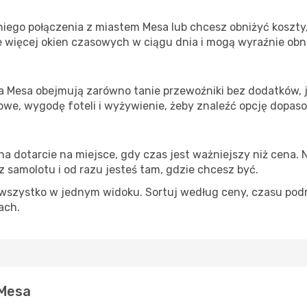
iego połączenia z miastem Mesa lub chcesz obniżyć koszty, 
 więcej okien czasowych w ciągu dnia i mogą wyraźnie obni
ta Mesa obejmują zarówno tanie przewoźniki bez dodatków, ja
e, wygodę foteli i wyżywienie, żeby znaleźć opcję dopas
na dotarcie na miejsce, gdy czas jest ważniejszy niż cena. 
 samolotu i od razu jesteś tam, gdzie chcesz być.
szystko w jednym widoku. Sortuj według ceny, czasu podróży
iach.
 Mesa