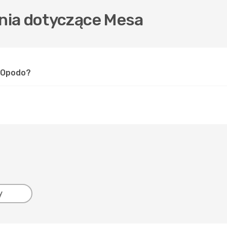
nia dotyczące Mesa
w Opodo?
y