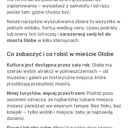
zaplanowania — wysiadasz z samolotu i od razu
jesteś tam, gdzie chcesz być.
Nasze narzędzie wyszukiwania zbiera to wszystko w
jednym widoku. Sortuj według ceny, czasu podróży
lub oceny linii lotniczej i
zarezerwuj swój lot do
miasta Globe
w kilku kliknięciach.
Co zobaczyć i co robić w mieście Globe
Kultura jest dostępna przez cały rok
: Globe ma
szeroki wybór atrakcji w pomieszczeniach — od
muzeów i galerii po historyczne miejsca, które
przybliżają przeszłość miasta.
Mniej turystów, więcej przestrzeni
: Podróż poza
sezonem oznacza, że najbardziej lubiane miejsca
możesz zwiedzać we własnym tempie. Bez tłoku, bez
kolejek — tylko widoki i miejsce, żeby je naprawdę
docenić.
Poczuj lokalny rytm
: Mniej turystów daje szansę