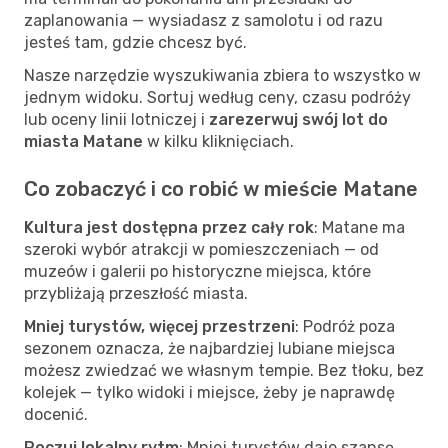
zaplanowania — wysiadasz z samolotu i od razu
jesteś tam, gdzie chcesz być.
Nasze narzędzie wyszukiwania zbiera to wszystko w
jednym widoku. Sortuj według ceny, czasu podróży
lub oceny linii lotniczej i
zarezerwuj swój lot do
miasta Matane
w kilku kliknięciach.
Co zobaczyć i co robić w mieście Matane
Kultura jest dostępna przez cały rok
: Matane ma
szeroki wybór atrakcji w pomieszczeniach — od
muzeów i galerii po historyczne miejsca, które
przybliżają przeszłość miasta.
Mniej turystów, więcej przestrzeni
: Podróż poza
sezonem oznacza, że najbardziej lubiane miejsca
możesz zwiedzać we własnym tempie. Bez tłoku, bez
kolejek — tylko widoki i miejsce, żeby je naprawdę
docenić.
Poczuj lokalny rytm
: Mniej turystów daje szansę