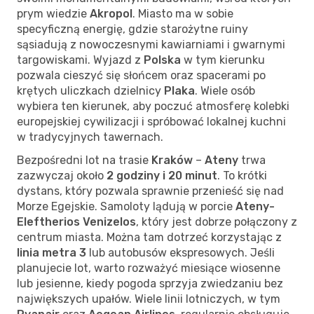
prym wiedzie
Akropol
. Miasto ma w sobie
specyficzną energię, gdzie starożytne ruiny
sąsiadują z nowoczesnymi kawiarniami i gwarnymi
targowiskami. Wyjazd z
Polska
w tym kierunku
pozwala cieszyć się słońcem oraz spacerami po
krętych uliczkach dzielnicy
Plaka
. Wiele osób
wybiera ten kierunek, aby poczuć atmosferę kolebki
europejskiej cywilizacji i spróbować lokalnej kuchni
w tradycyjnych tawernach.
Bezpośredni lot na trasie
Kraków
–
Ateny
trwa
zazwyczaj około
2 godziny i 20 minut
. To krótki
dystans, który pozwala sprawnie przenieść się nad
Morze Egejskie. Samoloty lądują w porcie
Ateny-
Eleftherios Venizelos
, który jest dobrze połączony z
centrum miasta. Można tam dotrzeć korzystając z
linia metra 3
lub autobusów ekspresowych. Jeśli
planujecie lot, warto rozważyć miesiące wiosenne
lub jesienne, kiedy pogoda sprzyja zwiedzaniu bez
największych upałów. Wiele linii lotniczych, w tym