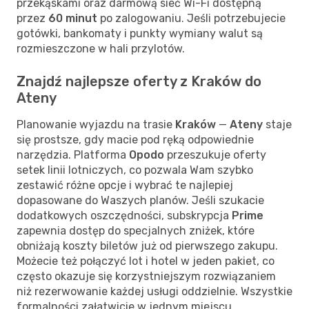
przekąskami oraz darmową sieć Wi-Fi dostępną
przez
60 minut
po zalogowaniu. Jeśli potrzebujecie
gotówki, bankomaty i punkty wymiany walut są
rozmieszczone w hali przylotów.
Znajdź najlepsze oferty z Kraków do
Ateny
Planowanie wyjazdu na trasie
Kraków
—
Ateny
staje
się prostsze, gdy macie pod ręką odpowiednie
narzędzia. Platforma
Opodo
przeszukuje oferty
setek linii lotniczych, co pozwala Wam szybko
zestawić różne opcje i wybrać te najlepiej
dopasowane do Waszych planów. Jeśli szukacie
dodatkowych oszczędności, subskrypcja
Prime
zapewnia dostęp do specjalnych zniżek, które
obniżają koszty biletów już od pierwszego zakupu.
Możecie też połączyć lot i hotel w jeden pakiet, co
często okazuje się korzystniejszym rozwiązaniem
niż rezerwowanie każdej usługi oddzielnie. Wszystkie
formalności załatwicie w jednym miejscu,