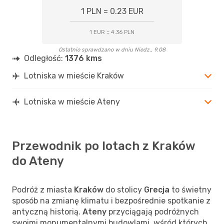
1 PLN = 0.23 EUR
1 EUR = 4.36 PLN
Ostatnio sprawdzano w dniu Niedz., 9.08
Odległość:
1376 kms
Lotniska w mieście Kraków
Lotniska w mieście Ateny
Przewodnik po lotach z Kraków
do Ateny
Podróż z miasta
Kraków
do stolicy
Grecja
to świetny
sposób na zmianę klimatu i bezpośrednie spotkanie z
antyczną historią.
Ateny
przyciągają podróżnych
swoimi monumentalnymi budowlami, wśród których