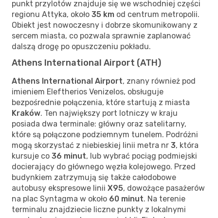
punkt przylotów znajduje się we wschodniej części
regionu Attyka, około
35 km
od centrum metropolii.
Obiekt jest nowoczesny i dobrze skomunikowany z
sercem miasta, co pozwala sprawnie zaplanować
dalszą drogę po opuszczeniu pokładu.
Athens International Airport (ATH)
Athens International Airport
, znany również pod
imieniem Eleftherios Venizelos, obsługuje
bezpośrednie połączenia, które startują z miasta
Kraków
. Ten największy port lotniczy w kraju
posiada dwa terminale: główny oraz satelitarny,
które są połączone podziemnym tunelem. Podróżni
mogą skorzystać z niebieskiej linii metra nr
3
, która
kursuje co
36 minut
, lub wybrać pociąg podmiejski
docierający do głównego węzła kolejowego. Przed
budynkiem zatrzymują się także całodobowe
autobusy ekspresowe linii
X95
, dowożące pasażerów
na plac Syntagma w około
60 minut
. Na terenie
terminalu znajdziecie liczne punkty z lokalnymi