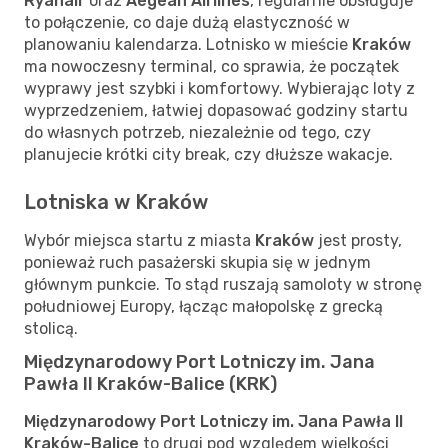
Ryanair
oraz
Aegean Airlines
, regularnie obsługuje
to połączenie, co daje dużą elastyczność w
planowaniu kalendarza. Lotnisko w mieście
Kraków
ma nowoczesny terminal, co sprawia, że początek
wyprawy jest szybki i komfortowy. Wybierając loty z
wyprzedzeniem, łatwiej dopasować godziny startu
do własnych potrzeb, niezależnie od tego, czy
planujecie krótki city break, czy dłuższe wakacje.
Lotniska w Kraków
Wybór miejsca startu z miasta
Kraków
jest prosty,
ponieważ ruch pasażerski skupia się w jednym
głównym punkcie. To stąd ruszają samoloty w stronę
południowej Europy, łącząc małopolskę z grecką
stolicą.
Międzynarodowy Port Lotniczy im. Jana
Pawła II Kraków-Balice (KRK)
Międzynarodowy Port Lotniczy im. Jana Pawła II
Kraków-Balice
to drugi pod względem wielkości