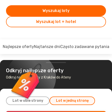
Wyszukaj loty
Wyszukaj lot + hotel
Najlepsze oferty
Najtańsze dni
Często zadawane pytania
Odkryj najlepsze oferty
Odkryj najtańsze loty z Kraków do Ateny
Lot w obie strony
Lot w jedną stronę