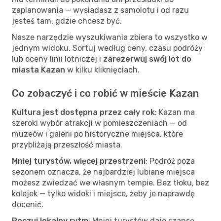
zaplanowania — wysiadasz z samolotu i od razu
jesteś tam, gdzie chcesz być.
Nasze narzędzie wyszukiwania zbiera to wszystko w
jednym widoku. Sortuj według ceny, czasu podróży
lub oceny linii lotniczej i
zarezerwuj swój lot do
miasta Kazan
w kilku kliknięciach.
Co zobaczyć i co robić w mieście Kazan
Kultura jest dostępna przez cały rok
: Kazan ma
szeroki wybór atrakcji w pomieszczeniach — od
muzeów i galerii po historyczne miejsca, które
przybliżają przeszłość miasta.
Mniej turystów, więcej przestrzeni
: Podróż poza
sezonem oznacza, że najbardziej lubiane miejsca
możesz zwiedzać we własnym tempie. Bez tłoku, bez
kolejek — tylko widoki i miejsce, żeby je naprawdę
docenić.
Poczuj lokalny rytm
: Mniej turystów daje szansę