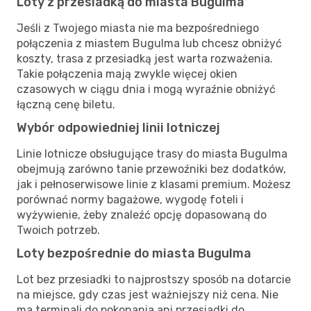
Loty z przesiadką do miasta Bugulma
Jeśli z Twojego miasta nie ma bezpośredniego
połączenia z miastem Bugulma lub chcesz obniżyć
koszty, trasa z przesiadką jest warta rozważenia.
Takie połączenia mają zwykle więcej okien
czasowych w ciągu dnia i mogą wyraźnie obniżyć
łączną cenę biletu.
Wybór odpowiedniej linii lotniczej
Linie lotnicze obsługujące trasy do miasta Bugulma
obejmują zarówno tanie przewoźniki bez dodatków,
jak i pełnoserwisowe linie z klasami premium. Możesz
porównać normy bagażowe, wygodę foteli i
wyżywienie, żeby znaleźć opcję dopasowaną do
Twoich potrzeb.
Loty bezpośrednie do miasta Bugulma
Lot bez przesiadki to najprostszy sposób na dotarcie
na miejsce, gdy czas jest ważniejszy niż cena. Nie
ma terminali do pokonania ani przesiadki do