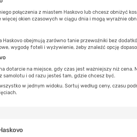
o
iego połączenia z miastem Haskovo lub chcesz obniżyć kosz
 więcej okien czasowych w ciągu dnia i mogą wyraźnie obni
ta Haskovo obejmują zarówno tanie przewoźniki bez dodatków,
e, wygodę foteli i wyżywienie, żeby znaleźć opcję dopas
vo
na dotarcie na miejsce, gdy czas jest ważniejszy niż cena. 
 samolotu i od razu jesteś tam, gdzie chcesz być.
szystko w jednym widoku. Sortuj według ceny, czasu podróży
ięciach.
 Haskovo