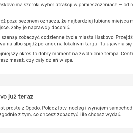
Haskovo ma szeroki wybór atrakcji w pomieszczeniach — od m
róż poza sezonem oznacza, że najbardziej lubiane miejsca
ejsce, żeby je naprawdę docenić.
e szansę zobaczyć codzienne życie miasta Haskovo. Przejdź
wania albo spędź poranek na lokalnym targu. Tu ujawnia się
ojniejszy okres to dobry moment na zwolnienie tempa. Centr
rasz masaż, czy cały dzień w spa.
vo już teraz
st proste z Opodo. Połącz loty, nocleg i wynajem samochod
zgodnie z tym, co chcesz zobaczyć i ile chcesz wydać.