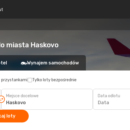
ut
do miasta Haskovo
tel
Wynajem samochodów
z przystankami
Tylko loty bezpośrednie
Miejsce docelowe
Data odlotu
Data
aj loty