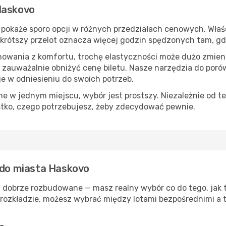
Haskovo
pokaże sporo opcji w różnych przedziałach cenowych. Właśc
s, krótszy przelot oznacza więcej godzin spędzonych tam, g
nowania z komfortu, trochę elastyczności może dużo zmieni
 zauważalnie obniżyć cenę biletu. Nasze narzędzia do por
je w odniesieniu do swoich potrzeb.
 w jednym miejscu, wybór jest prostszy. Niezależnie od te
stko, czego potrzebujesz, żeby zdecydować pewnie.
ą do miasta Haskovo
ą dobrze rozbudowane — masz realny wybór co do tego, jak t
rozkładzie, możesz wybrać między lotami bezpośrednimi a t