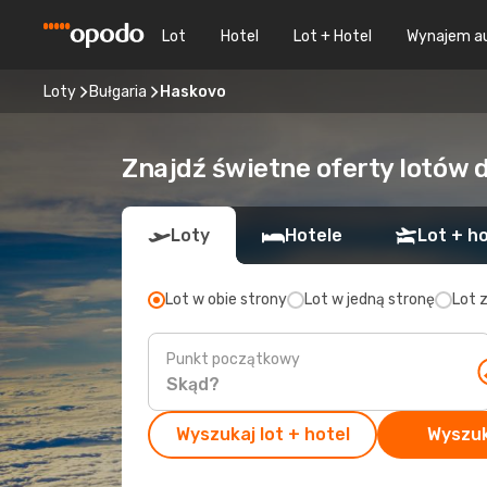
Lot
Hotel
Lot + Hotel
Wynajem a
Loty
Bułgaria
Haskovo
Znajdź świetne oferty lotów 
Loty
Hotele
Lot + ho
Lot w obie strony
Lot w jedną stronę
Lot 
Punkt początkowy
Wyszukaj lot + hotel
Wyszuk