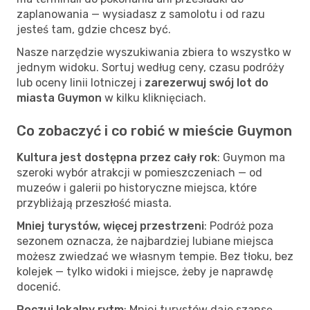
zaplanowania — wysiadasz z samolotu i od razu
jesteś tam, gdzie chcesz być.
Nasze narzędzie wyszukiwania zbiera to wszystko w
jednym widoku. Sortuj według ceny, czasu podróży
lub oceny linii lotniczej i
zarezerwuj swój lot do
miasta Guymon
w kilku kliknięciach.
Co zobaczyć i co robić w mieście Guymon
Kultura jest dostępna przez cały rok
: Guymon ma
szeroki wybór atrakcji w pomieszczeniach — od
muzeów i galerii po historyczne miejsca, które
przybliżają przeszłość miasta.
Mniej turystów, więcej przestrzeni
: Podróż poza
sezonem oznacza, że najbardziej lubiane miejsca
możesz zwiedzać we własnym tempie. Bez tłoku, bez
kolejek — tylko widoki i miejsce, żeby je naprawdę
docenić.
Poczuj lokalny rytm
: Mniej turystów daje szansę