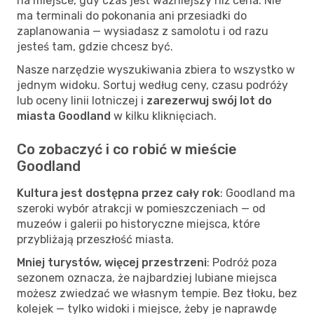
na miejsce, gdy czas jest ważniejszy niż cena. Nie
ma terminali do pokonania ani przesiadki do
zaplanowania — wysiadasz z samolotu i od razu
jesteś tam, gdzie chcesz być.
Nasze narzędzie wyszukiwania zbiera to wszystko w
jednym widoku. Sortuj według ceny, czasu podróży
lub oceny linii lotniczej i
zarezerwuj swój lot do
miasta Goodland
w kilku kliknięciach.
Co zobaczyć i co robić w mieście
Goodland
Kultura jest dostępna przez cały rok
: Goodland ma
szeroki wybór atrakcji w pomieszczeniach — od
muzeów i galerii po historyczne miejsca, które
przybliżają przeszłość miasta.
Mniej turystów, więcej przestrzeni
: Podróż poza
sezonem oznacza, że najbardziej lubiane miejsca
możesz zwiedzać we własnym tempie. Bez tłoku, bez
kolejek — tylko widoki i miejsce, żeby je naprawdę