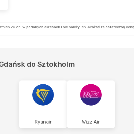
ź
- Czw., 22 Paź
Pt., 9 Paź
- Pon., 12 Pa
ezpośredni
Ryanair
Bezpośredni
O
GDN
- STO
ezpośredni
Ryanair
Bezpośredni
N
STO
- GDN
tnich 20 dni w podanych okresach i nie należy ich uważać za ostateczną cenę
 z Gdańsk do Sztokholm
Ryanair
Wizz Air