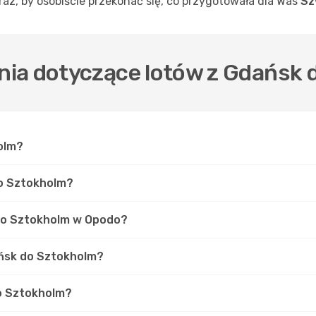
eraz, by osobiście przekonać się, co przygotowała dla Was
Sz
ia dotyczące lotów z Gdańsk 
olm?
do Sztokholm?
 do Sztokholm w Opodo?
ańsk do Sztokholm?
do Sztokholm?