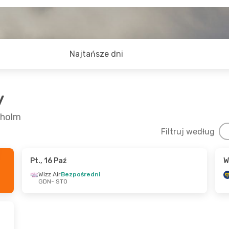
Najtańsze dni
y
kholm
Filtruj według
Pt., 16 Paź
W
- Śr., 26 Sie
Wt., 22 Wrz
- Śr., 30 W
Wizz Air
Bezpośredni
GDN
- STO
ezpośredni
Wizz Air
Bezpośredni
O
GDN
- STO
ezpośredni
Wizz Air
Bezpośredni
N
STO
- GDN