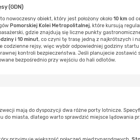
ęsy (GDN)
to nowoczesny obiekt, który jest położony około
10 km
od c
ągów
Pomorskiej Kolei Metropolitalnej
, które kursują regul
asażerski, gdzie znajdują się liczne punkty gastronomiczn
odziny i 10 minut
, co czyni tę trasę jedną z najkrótszych i
uje codzienne rejsy, więc wybór odpowiedniej godziny startu 
rawnej kontroli bezpieczeństwa. Jeśli planujecie zostawić
zowane bezpośrednio przy wejściu do hali odlotów.
zwecji mają do dyspozycji dwa różne porty lotnicze. Specyf
u do miasta, dlatego warto sprawdzić miejsce lądowania p
 który przyjmuje większość połączeń międzynarodowych.
Sto