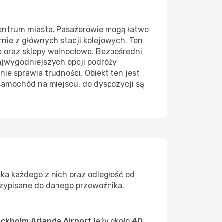
entrum miasta. Pasażerowie mogą łatwo
arnie z głównych stacji kolejowych. Ten
e oraz sklepy wolnocłowe. Bezpośredni
 najwygodniejszych opcji podróży
nie sprawia trudności. Obiekt ten jest
 samochód na miejscu, do dyspozycji są
ika każdego z nich oraz odległość od
rzypisane do danego przewoźnika.
ckholm Arlanda Airport
leży około
40