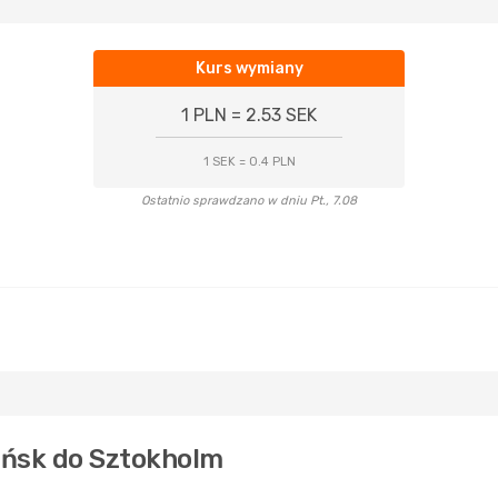
Kurs wymiany
1 PLN = 2.53 SEK
1 SEK = 0.4 PLN
Ostatnio sprawdzano w dniu Pt., 7.08
ańsk do Sztokholm