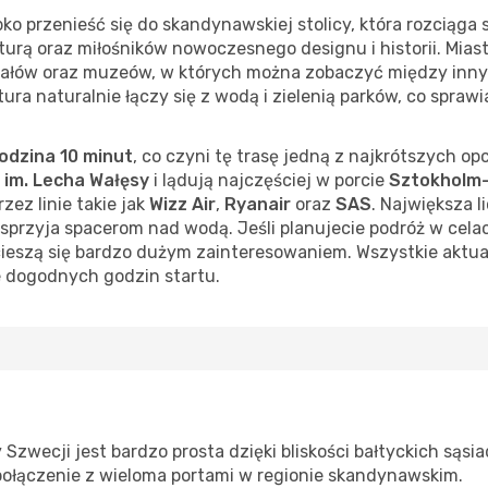
ko przenieść się do skandynawskiej stolicy, która rozciąga
turą oraz miłośników nowoczesnego designu i historii. Mias
anałów oraz muzeów, w których można zobaczyć między inn
tura naturalnie łączy się z wodą i zielenią parków, co sprawia
godzina 10 minut
, co czyni tę trasę jedną z najkrótszych op
 im. Lecha Wałęsy
i lądują najczęściej w porcie
Sztokholm
zez linie takie jak
Wizz Air
,
Ryanair
oraz
SAS
. Największa l
a sprzyja spacerom nad wodą. Jeśli planujecie podróż w ce
ieszą się bardzo dużym zainteresowaniem. Wszystkie aktu
ie dogodnych godzin startu.
 Szwecji jest bardzo prosta dzięki bliskości bałtyckich sąsi
 połączenie z wieloma portami w regionie skandynawskim.