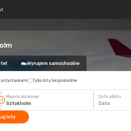
ut
holm
tel
Wynajem samochodów
z przystankami
Tylko loty bezpośrednie
Miejsce docelowe
Data odlotu
Data
aj loty