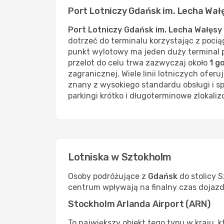
Port Lotniczy Gdańsk im. Lecha Wał
Port Lotniczy Gdańsk im. Lecha Wałęsy
dotrzeć do terminalu korzystając z poci
punkt wylotowy ma jeden duży terminal p
przelot do celu trwa zazwyczaj około
1 g
zagranicznej. Wiele linii lotniczych ofer
znany z wysokiego standardu obsługi i sp
parkingi krótko i długoterminowe zlokali
Lotniska w Sztokholm
Osoby podróżujące z
Gdańsk
do stolicy S
centrum wpływają na finalny czas dojazd
Stockholm Arlanda Airport (ARN)
To największy obiekt tego typu w kraju,