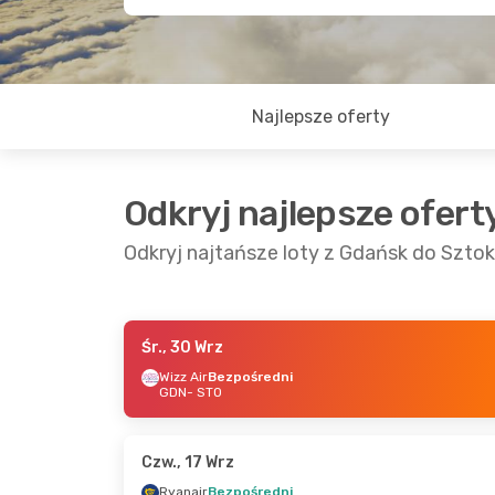
Najlepsze oferty
Odkryj najlepsze ofert
Odkryj najtańsze loty z Gdańsk do Szto
Śr., 30 Wrz
Czw., 3 Wrz
- Niedz., 6 Wrz
Pt., 21 Sie
Wizz Air
Bezpośredni
GDN
- STO
Wizz Air
Bezpośredni
Ryanair
B
GDN
- STO
GDN
- ST
Wizz Air
Bezpośredni
Ryanair
B
STO
- GDN
STO
- GD
Czw., 17 Wrz
Ryanair
Bezpośredni