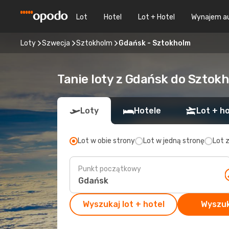
Lot
Hotel
Lot + Hotel
Wynajem a
Loty
Szwecja
Sztokholm
Gdańsk - Sztokholm
Tanie loty z Gdańsk do Sztok
Loty
Hotele
Lot + ho
Lot w obie strony
Lot w jedną stronę
Lot 
Punkt początkowy
Wyszukaj lot + hotel
Wyszuk