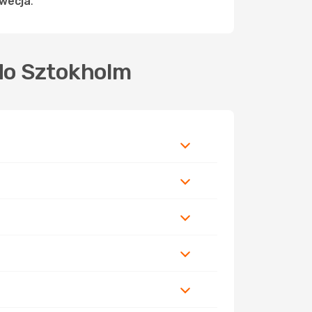
wecja
.
do Sztokholm