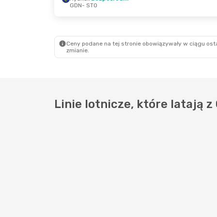
GDN
- STO
Niedz., 13 Wrz
- Czw., 17 Wrz
Śr., 21 Pa
Wizz Air
Bezpośredni
Ryanair
B
GDN
- STO
GDN
- ST
Wizz Air
Bezpośredni
Ryanair
B
STO
- GDN
STO
- GD
Ceny podane na tej stronie obowiązywały w ciągu osta
zmianie.
Linie lotnicze, które latają