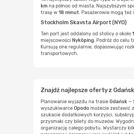
km
na północ od miasta. Najszybszym sp
trasę w
18 minut
. Pasażerowie mogą też 
Stockholm Skavsta Airport (NYO)
Ten port jest oddalony od stolicy o około
miejscowości
Nyköping
. Podróż do celu 
Kursują one regularnie, dopasowując roz
transportowych.
Znajdź najlepsze oferty z Gdańs
Planowanie wyjazdu na trasie
Gdańsk
—
wyszukiwarce
Opodo
możecie zestawić ze
szukacie dodatkowych korzyści, subskry
przysmaki czy bilety do muzeów. Wygodny
organizację całego pobytu. Wystarczy kilk