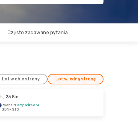
Często zadawane pytania
Lot w obie strony
Lot w jedną stronę
t., 25 Sie
rz
Ryanair
Bezpośredni
GDN
- STO