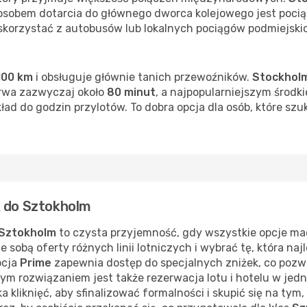
osobem dotarcia do głównego dworca kolejowego jest poci
skorzystać z autobusów lub lokalnych pociągów podmiejskic
100 km
i obsługuje głównie tanich przewoźników.
Stockholm
trwa zazwyczaj około
80 minut
, a najpopularniejszym środk
kład do godzin przylotów. To dobra opcja dla osób, które s
k do Sztokholm
Sztokholm
to czysta przyjemność, gdy wszystkie opcje mac
 sobą oferty różnych linii lotniczych i wybrać tę, która naj
pcja
Prime
zapewnia dostęp do specjalnych zniżek, co pozw
m rozwiązaniem jest także rezerwacja lotu i hotelu w jedn
a kliknięć, aby sfinalizować formalności i skupić się na ty