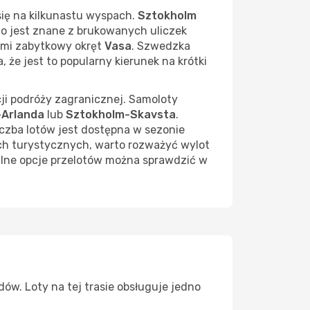
 się na kilkunastu wyspach.
Sztokholm
to jest znane z brukowanych uliczek
ymi zabytkowy okręt
Vasa
. Szwedzka
, że jest to popularny kierunek na krótki
cji podróży zagranicznej. Samoloty
-Arlanda
lub
Sztokholm-Skavsta
.
iczba lotów jest dostępna w sezonie
lach turystycznych, warto rozważyć wylot
alne opcje przelotów można sprawdzić w
adów. Loty na tej trasie obsługuje jedno