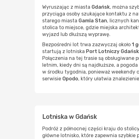
Wyruszając z miasta
Gdańsk
, można szyb
przyciąga osoby szukające kontaktu z na
starego miasta
Gamla Stan
, licznych k
stolica to miejsce, gdzie miejska architek
wyjazd lub dłuższą wyprawę.
Bezpośredni lot trwa zazwyczaj około
1 
startują z lotniska
Port Lotniczy Gdańsk
Połączenia na tej trasie są obsługiwane pr
letnim, kiedy dni są najdłuższe, a pogod
w środku tygodnia, ponieważ weekendy c
serwisie
Opodo
, który ułatwia znalezien
Lotniska w Gdańsk
Podróż z północnej części kraju do stolicy
główne lotnisko, które zapewnia szybkie