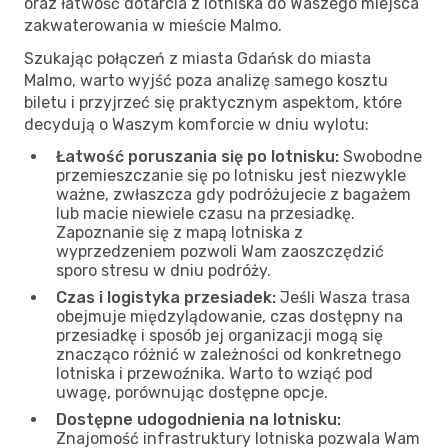
oraz łatwość dotarcia z lotniska do Waszego miejsca
zakwaterowania w mieście Malmo.
Szukając połączeń z miasta Gdańsk do miasta
Malmo, warto wyjść poza analizę samego kosztu
biletu i przyjrzeć się praktycznym aspektom, które
decydują o Waszym komforcie w dniu wylotu:
Łatwość poruszania się po lotnisku:
Swobodne
przemieszczanie się po lotnisku jest niezwykle
ważne, zwłaszcza gdy podróżujecie z bagażem
lub macie niewiele czasu na przesiadkę.
Zapoznanie się z mapą lotniska z
wyprzedzeniem pozwoli Wam zaoszczędzić
sporo stresu w dniu podróży.
Czas i logistyka przesiadek:
Jeśli Wasza trasa
obejmuje międzylądowanie, czas dostępny na
przesiadkę i sposób jej organizacji mogą się
znacząco różnić w zależności od konkretnego
lotniska i przewoźnika. Warto to wziąć pod
uwagę, porównując dostępne opcje.
Dostępne udogodnienia na lotnisku:
Znajomość infrastruktury lotniska pozwala Wam