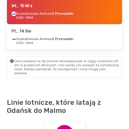
Czw., 10 Wrz
Wt., 15 Wrz
- Pon., 14 Wrz
Scandinavian Airlines
Scandinavian Airlines
2 Przesiadki
2 Przesiadki
GDN
- MMA
GDN
- MMA
Scandinavian Airlines
2 Przesiadki
Pt., 14 Sie
MMA
- GDN
Scandinavian Airlines
2 Przesiadki
GDN
- MMA
Pt., 9 Paź
- Niedz., 11 Paź
Scandinavian Airlines
2 Przesiadki
Ceny podane na tej stronie obowiązywały w ciągu ostatnich 20
GDN
- MMA
dni w podanych okresach i nie należy ich uważać za ostateczną
Scandinavian Airlines
cenę. Należy pamiętać, że dostępność i ceny mogą ulec
2 Przesiadki
zmianie.
MMA
- GDN
Wt., 1 Wrz
- Czw., 3 Wrz
Scandinavian Airlines
Linie lotnicze, które latają z
2 Przesiadki
GDN
- MMA
Gdańsk do Malmo
Scandinavian Airlines
2 Przesiadki
MMA
- GDN