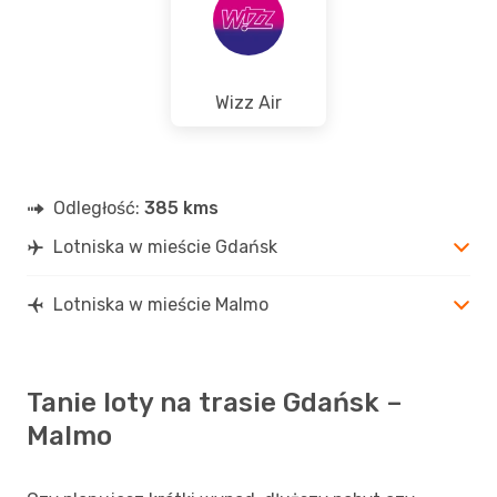
Pt., 21 Sie
- Niedz., 23 Sie
Scandinavian Airlines
2 Przesiadki
GDN
- MMA
Scandinavian Airlines
2 Przesiadki
Wizz Air
MMA
- GDN
Odległość:
385 kms
Lotniska w mieście Gdańsk
Lotniska w mieście Malmo
Tanie loty na trasie Gdańsk –
Malmo